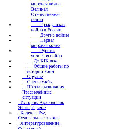
мировая война.
Великая
Отечественная
война
Гражданская
война в России
Другие войны
Первая
мировая война
Русско-
японская война
До XIX века
Общие работы по
истории войн
Оружие
Спецслужбы
Школа выживания.
Чрезвычайные
ситуации
История. Археология.
Этнография->
Кодексы РФ,
Федеральные законы
Литературоведение.
Фольклор->