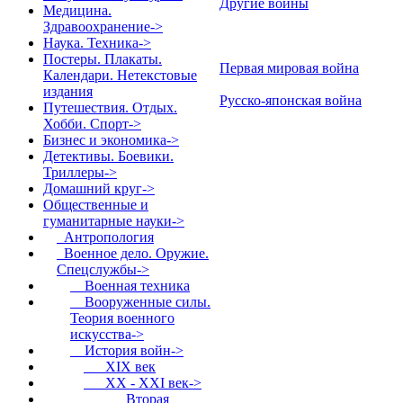
Другие войны
Медицина.
Здравоохранение->
Наука. Техника->
Постеры. Плакаты.
Первая мировая война
Календари. Нетекстовые
издания
Русско-японская война
Путешествия. Отдых.
Хобби. Спорт->
Бизнес и экономика->
Детективы. Боевики.
Триллеры->
Домашний круг->
Общественные и
гуманитарные науки
->
Антропология
Военное дело. Оружие.
Спецслужбы
->
Военная техника
Вооруженные силы.
Теория военного
искусства->
История войн
->
XIX век
XX - XXI век
->
Вторая