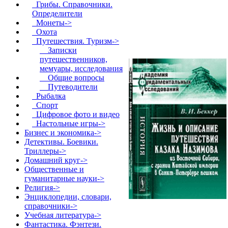
Грибы. Справочники.
Определители
Монеты->
Охота
Путешествия. Туризм
->
Записки
путешественников,
мемуары, исследования
Общие вопросы
Путеводители
Рыбалка
Спорт
Цифровое фото и видео
Настольные игры->
Бизнес и экономика->
Детективы. Боевики.
Триллеры->
Домашний круг->
Общественные и
гуманитарные науки->
Религия->
Энциклопедии, словари,
справочники->
Учебная литература->
Фантастика. Фэнтези.