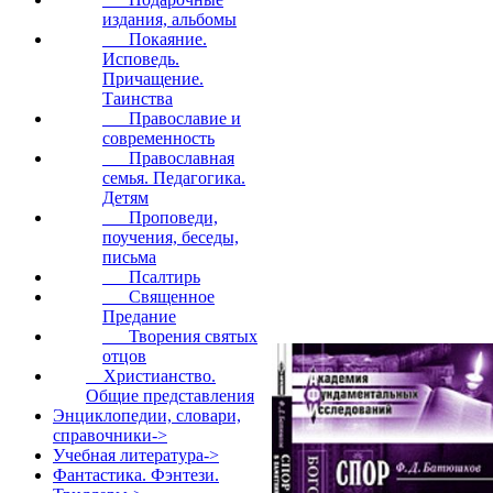
издания, альбомы
Покаяние.
Исповедь.
Причащение.
Таинства
Православие и
современность
Православная
семья. Педагогика.
Детям
Проповеди,
поучения, беседы,
письма
Псалтирь
Священное
Предание
Творения святых
отцов
Христианство.
Общие представления
Энциклопедии, словари,
справочники->
Учебная литература->
Фантастика. Фэнтези.