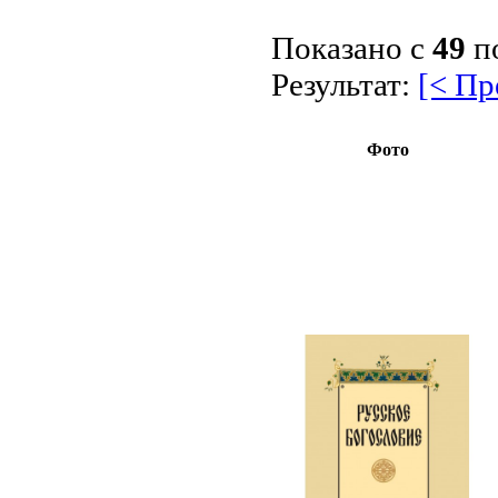
Показано с
49
п
Результат:
[< П
Фото