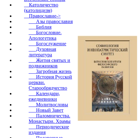
Католичество
(католицизм)
Православие
->
Азы православия
Библия
Богословие.
Апологетика
Богослужение
Духовная
литература
Жития святых и
подвижников
Загробная жизнь
История Русской
церкви.
Старообрядчество
Календари,
ежедневники
Молитвословы
Новый Завет
Паломничества.
Монастыри. Храмы
Периодические
издания
Подарочные