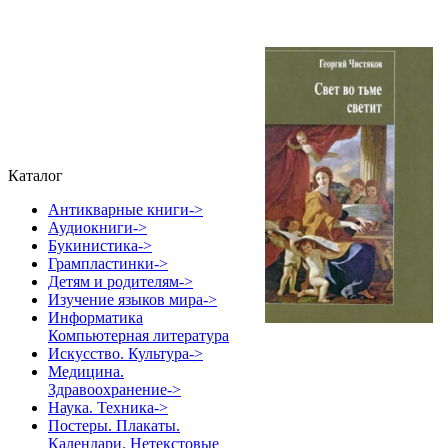
Каталог
Антикварные книги->
Аудиокниги->
Букинистика->
Грампластинки->
Детям и родителям->
Изучение языков мира->
Информатика
Компьютерная литература
Искусство. Культура->
Медицина.
Здравоохранение->
Наука. Техника->
Постеры. Плакаты.
Календари. Нетекстовые