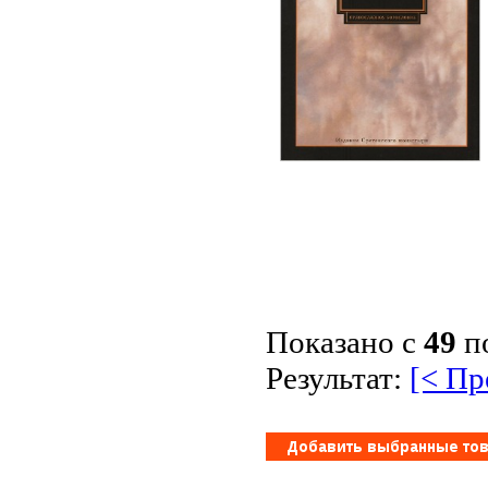
Показано с
49
п
Результат:
[< П