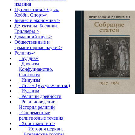
издания
Путешествия. Отдых.
Хобби. Спорт->
Бизнес и экономика->
Детективы. Боевики.
Триллеры->
Домашний круг->
Общественные и
гуманитарные науки->
Религия
->
Буддизм
Даосизм.
Конфуцианство.
Синтоизм
Индуизм
Ислам (мусульманство)
Иудаизм
Религии древности
Религиоведение.
История религий
Современные
религиозные течения
Христианство
->
История церкви.
Вселенские соборы