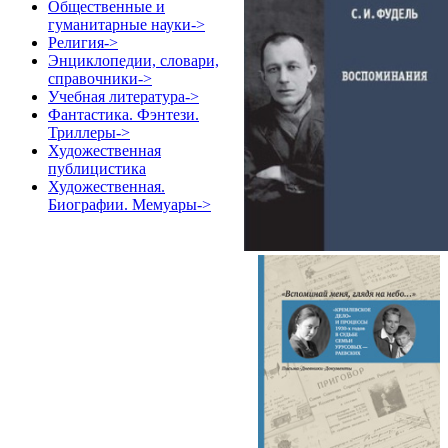
Общественные и
гуманитарные науки->
Религия->
Энциклопедии, словари,
справочники->
Учебная литература->
Фантастика. Фэнтези.
Триллеры->
Художественная
публицистика
Художественная.
Биографии. Мемуары->