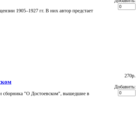
Добавить:
ензии 1905–1927 гг. В них автор предстает
270p.
вском
Добавить:
и сборника "О Достоевском", вышедшие в