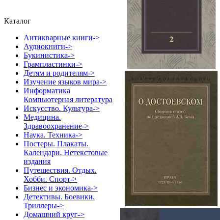
Каталог
Антикварные книги->
Аудиокниги->
Букинистика->
Грампластинки->
Детям и родителям->
Изучение языков мира->
Информатика
Компьютерная литература
Искусство. Культура->
Медицина.
Здравоохранение->
Наука. Техника->
Постеры. Плакаты.
Календари. Нетекстовые
издания
Путешествия. Отдых.
Хобби. Спорт->
Бизнес и экономика->
Детективы. Боевики.
Триллеры->
Домашний круг->