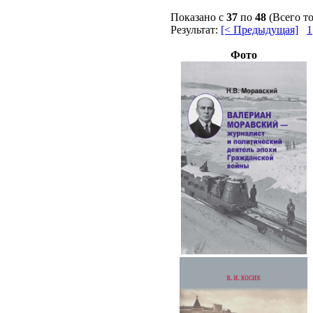
Показано с
37
по
48
(Всего т
Результат:
[< Предыдущая]
1
Фото