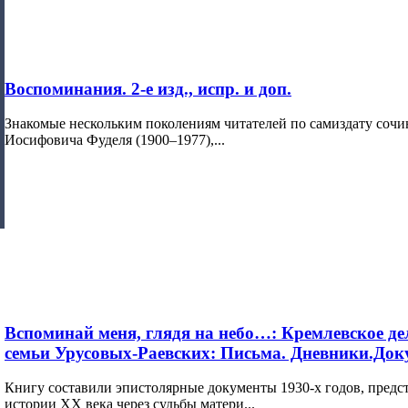
Воспоминания. 2-е изд., испр. и доп.
Знакомые нескольким поколениям читателей по самиздату сочи
Иосифовича Фуделя (1900–1977),...
Вспоминай меня, глядя на небо…: Кремлевское дел
семьи Урусовых-Раевских: Письма. Дневники.До
Книгу составили эпистолярные документы 1930-х годов, пред
истории XX века через судьбы матери...