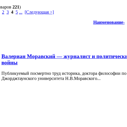
оваров
221
)
2
3
4
5
...
[Следующая >]
Наименование-
Валериан Моравский — журналист и политически
войны
Публикуемый посмертно труд историка, доктора философии по
Джорджтаунского университета Н.В.Моравского...