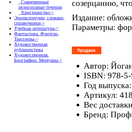
созерцанию, чт
Современные
религиозные течения
Христианство->
Издание: обложк
Энциклопедии, словари,
справочники->
Параметры: форм
Учебная литература->
Фантастика. Фэнтези.
Триллеры->
Художественная
публицистика
Художественная.
Биографии. Мемуары->
Автор: Йога
ISBN: 978-5
Год выпуска:
Артикул: 41
Вес доставки
Бренд: Проф