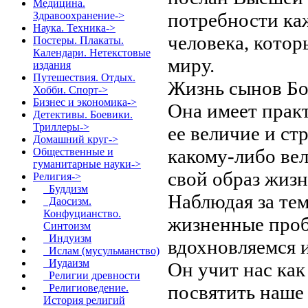
Медицина.
потребности ка
Здравоохранение->
Наука. Техника->
человека, кото
Постеры. Плакаты.
Календари. Нетекстовые
миру.
издания
Путешествия. Отдых.
Жизнь сынов Бо
Хобби. Спорт->
Бизнес и экономика->
Она имеет практ
Детективы. Боевики.
Триллеры->
ее величие и ст
Домашний круг->
какому-либо ве
Общественные и
гуманитарные науки->
свой образ жиз
Религия
->
Буддизм
Наблюдая за те
Даосизм.
Конфуцианство.
жизненные проб
Синтоизм
Индуизм
вдохновляемся 
Ислам (мусульманство)
Иудаизм
Он учит нас как
Религии древности
посвятить наше
Религиоведение.
История религий