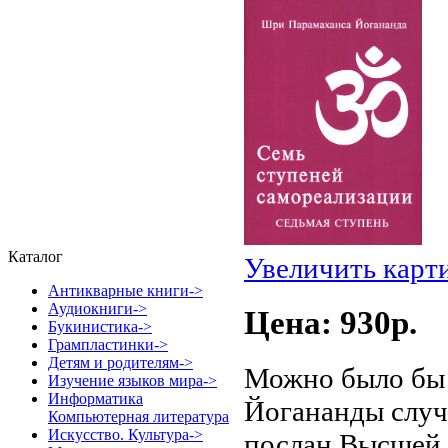
Каталог
Увеличить карт
Антикварные книги->
Аудиокниги->
Цена: 930p.
Букинистика->
Грампластинки->
Детям и родителям->
Можно было бы 
Изучение языков мира->
Информатика
Йогананды случа
Компьютерная литература
Искусство. Культура->
послан Высшей 