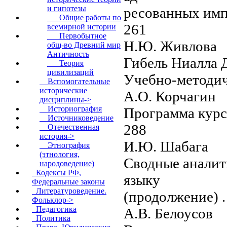
и гипотезы
ресованных импер
Общие работы по
261
всемирной истории
Первобытное
Н.Ю. Живлова
общ-во Древний мир
Античность
Гибель Ниалла Девят
Теория
цивилизаций
Учебно-методич
Вспомогательные
исторические
А.О. Корчагин
дисциплины->
Историография
Программа курса «
Источниковедение
288
Отечественная
история->
И.Ю. Шабага
Этнография
(этнология,
Сводные аналит
народоведение)
Кодексы РФ,
языку
Федеральные законы
Литературоведение.
(продолжение) . . . . .
Фольклор->
Педагогика
А.В. Белоусов
Политика