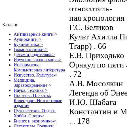
относитель-
ная хронология его с
Каталог
Г.С. Беликов
Антикварные книги->
Культ Ахилла По
Аудиокниги->
Trapp) . 66
Букинистика->
Грампластинки->
Е.В. Приходько
Детям и родителям->
Изучение языков мира->
Оракул по пяти 
Информатика
Компьютерная литература
. 72
Искусство. Культура->
Медицина.
А.В. Мосолкин
Здравоохранение->
Наука. Техника->
Легенда об Энее . . . .
Постеры. Плакаты.
И.Ю. Шабага
Календари. Нетекстовые
издания
Константин и М
Путешествия. Отдых.
Хобби. Спорт->
. . 178
Бизнес и экономика->
Детективы. Боевики.