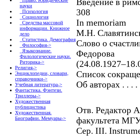
Введение в римску
Право. Юридические
науки
308
Психология
Социология
In memoriam
Средства массовой
информации. Книжное
М.Н. Славятинс
дело
Статистика. Демография
Слово о счастли
Философия->
Языкознание.
Федорова
Филологические науки.
(24.08.1927–18.05.2015
Риторика->
Религия->
Список сокращений . . 
Энциклопедии, словари,
справочники->
Об авторах . . . . . . .
Учебная литература->
Фантастика. Фэнтези.
Триллеры->
Художественная
публицистика
Отв. Редактор А
Художественная.
факультета МГУ
Биографии. Мемуары->
Сер. III. Instrum