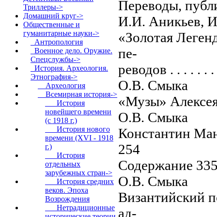
Переводы, публ
Триллеры->
Домашний круг->
И.И. Аникьев, 
Общественные и
гуманитарные науки
->
«Золотая Леген
Антропология
пе-
Военное дело. Оружие.
Спецслужбы->
реводов . . . . . . . . .
История. Археология.
Этнография
->
О.В. Смыка
Археология
Всемирная история
->
«Музы» Алексея Комнин
История
новейшего времени
О.В. Смыка
(с 1918 г.)
История нового
Константин Манасси
времени (XVI - 1918
254
г.)
История
Содержание 33
отдельных
зарубежных стран->
О.В. Смыка
История средних
веков. Эпоха
Византийский п
Возрождения
Нетрадиционные
ад-
исторические теории