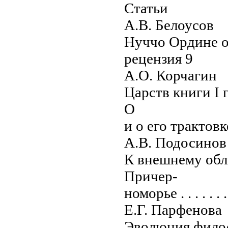
Статьи
А.В. Белоусов
Нуччо Ордине о
рецензия 9
А.О. Корчагин
Царств книги I главе и-6 в םָשָׁא 
О
и о его трактовке в 
А.В. Подосинов
К внешнему обл
Причер-
номорье . . . . . . . . .
Е.Г. Парфенова
Эволюция филос