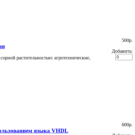
500p.
ия
Добавить:
сорной растительностью: агротехнические,
600p.
спользованием языка VHDL