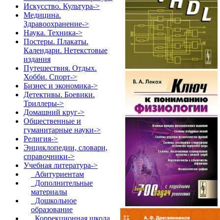
Искусство. Культура->
Медицина.
Здравоохранение->
Наука. Техника->
Постеры. Плакаты.
Календари. Нетекстовые
издания
Путешествия. Отдых.
Хобби. Спорт->
Бизнес и экономика->
Детективы. Боевики.
Триллеры->
Домашний круг->
Общественные и
гуманитарные науки->
Религия->
Энциклопедии, словари,
справочники->
Учебная литература
->
Абитуриентам
Дополнительные
материалы
Дошкольное
образование
Коррекционная школа