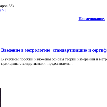
варов
33
)
 >]
Наименование-
Введение в метрологию, стандартизацию и серти
В учебном пособии изложены основы теории измерений и метр
принципы стандартизации, представлены...