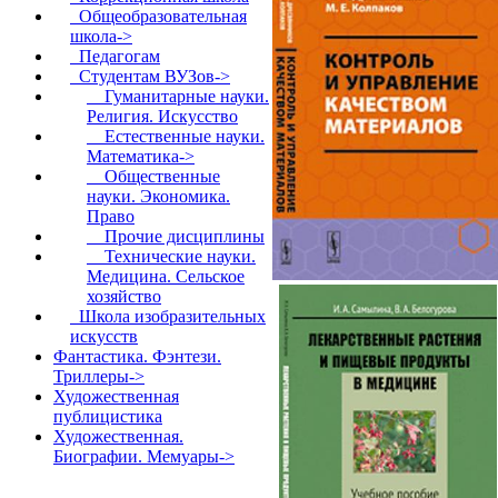
Общеобразовательная
школа->
Педагогам
Студентам ВУЗов
->
Гуманитарные науки.
Религия. Искусство
Естественные науки.
Математика->
Общественные
науки. Экономика.
Право
Прочие дисциплины
Технические науки.
Медицина. Сельское
хозяйство
Школа изобразительных
искусств
Фантастика. Фэнтези.
Триллеры->
Художественная
публицистика
Художественная.
Биографии. Мемуары->