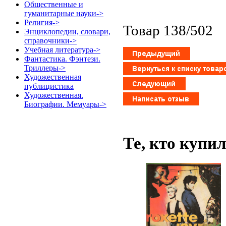
Общественные и
гуманитарные науки->
Религия->
Товар 138/502
Энциклопедии, словари,
справочники->
Учебная литература->
Фантастика. Фэнтези.
Триллеры->
Художественная
публицистика
Художественная.
Биографии. Мемуары->
Те, кто купи