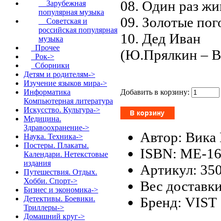
08. Один раз ж
Зарубежная
популярная музыка
09. Золотые по
Советская и
российская популярная
10. Дед Иван
музыка
Прочее
(Ю.Прялкин – В
Рок->
Сборники
Детям и родителям->
Изучение языков мира->
Добавить в корзину:
Информатика
Компьютерная литература
Искусство. Культура->
Медицина.
Здравоохранение->
Автор: Вика
Наука. Техника->
Постеры. Плакаты.
ISBN: ME-1
Календари. Нетекстовые
издания
Артикул: 35
Путешествия. Отдых.
Хобби. Спорт->
Вес доставки
Бизнес и экономика->
Бренд: VIST
Детективы. Боевики.
Триллеры->
Домашний круг->