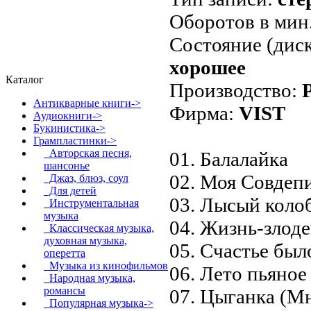
Оборотов в мин
Состояние (диск
хорошее
Каталог
Производство:
Антикварные книги->
Фирма:
VIST
Аудиокниги->
Букинистика->
Грампластинки
->
Авторская песня,
01. Балалайка
шансонье
02. Моя Совдеп
Джаз, блюз, соул
Для детей
03. Лысый коло
Инструментальная
музыка
04. Жизнь-злод
Классическая музыка,
духовная музыка,
05. Счастье был
оперетта
Музыка из кинофильмов
06. Лето пьяное
Народная музыка,
романсы
07. Цыганка (М
Популярная музыка
->