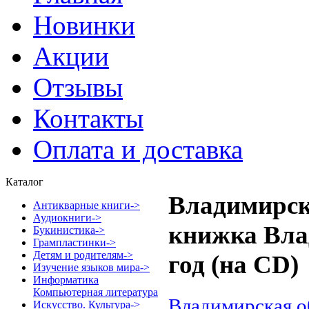
Новинки
Акции
Отзывы
Контакты
Оплата и доставка
Каталог
Владимирск
Антикварные книги->
Аудиокниги->
книжка Вла
Букинистика->
Грампластинки->
Детям и родителям->
год (на CD)
Изучение языков мира->
Информатика
Компьютерная литература
Владимирская о
Искусство. Культура->