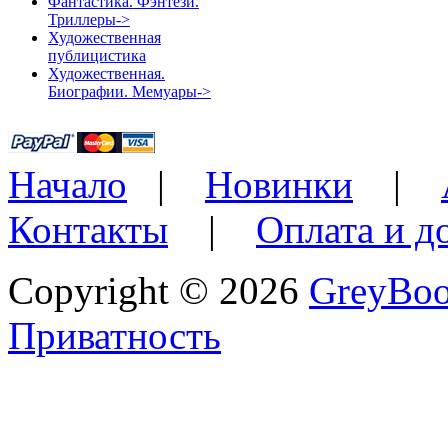
Фантастика. Фэнтези.
Триллеры->
Художественная
публицистика
Художественная.
Биографии. Мемуары->
Начало
|
Новинки
|
Контакты
|
Оплата и д
Copyright © 2026
GreyBo
Приватность