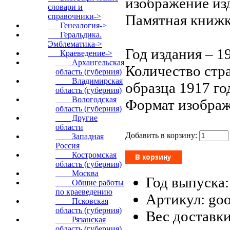
изображение из
словари и
Памятная книжк
справочники->
Генеалогия->
Геральдика.
Эмблематика->
Год издания – 1
Краеведение
->
Архангельская
Количество стра
область (губерния)
Владимирская
образца 1917 го
область (губерния)
Вологодская
Формат изображ
область (губерния)
Другие
области
Добавить в корзину:
Западная
Россия
Костромская
область (губерния)
Москва
Год выпуска:
Общие работы
по краеведению
Артикул: go
Псковская
область (губерния)
Вес доставки
Рязанская
область (губерния)