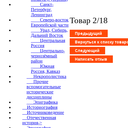
Санкт-
Петербург,
Ленинград
Товар 2/18
Северо-восток
Европейской части
Урал, Сибирь,
Дальний Восток
Центральная
Россия
Центрально-
чернозёмный
район
Южная
Россия, Кавказ
Некрополистика
Прочие
вспомогательные
исторические
дисциплины
Эпиграфика
Историография
Источниковедение
Отечественная
история->
Этнография