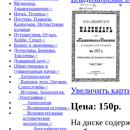
Медицина.
Здравоохранение->
Наука. Техника->
Постеры. Плакаты.
Календари. Нетекстовые
издания
Путешествия. Отдых.
Хобби. Спорт->
Бизнес и экономика->
Детективы. Боевики.
Триллеры->
Домашний круг->
Общественные и
гуманитарные науки
->
Антропология
Военное дело. Оружие.
Спецслужбы->
Увеличить карт
История. Археология.
Этнография
->
Археология
Цена: 150p.
Всемирная история->
Вспомогательные
исторические
На диске содер
дисциплины
->
Биографические