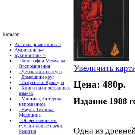
Каталог
Антикварные книги->
Аудиокниги->
Букинистика
->
Биографии Мемуары.
Увеличить карт
Воспоминания
Детская литература
Домашний круг
Цена: 480p.
Искусство. Культура
Книги на иностранных
языках
Издание 1988 г
Мистика, эзотерика,
непознанное
Наука. Техника.
Медицина
Общественные и
гуманитарные науки.
Одна из древне
Религия