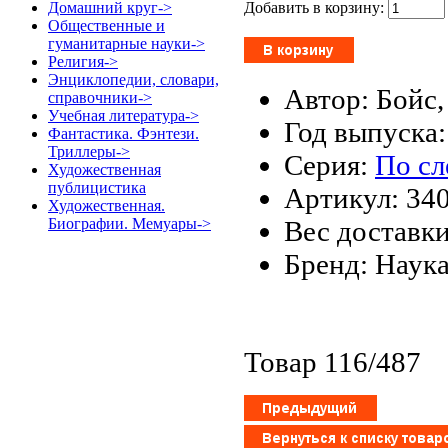
Добавить в корзину:
Домашний круг->
Общественные и
гуманитарные науки->
Религия->
Энциклопедии, словари,
Автор: Бойс
справочники->
Учебная литература->
Год выпуска:
Фантастика. Фэнтези.
Триллеры->
Серия:
По сл
Художественная
публицистика
Артикул: 34
Художественная.
Вес доставки
Биографии. Мемуары->
Бренд: Наук
Товар 116/487