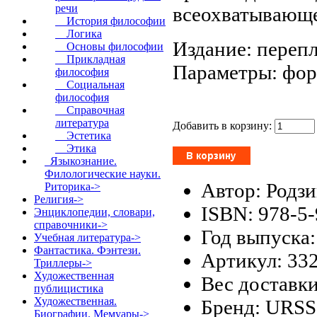
речи
всеохватывающе
История философии
Логика
Издание: перепл
Основы философии
Прикладная
Параметры: форм
философия
Социальная
философия
Справочная
литература
Добавить в корзину:
Эстетика
Этика
Языкознание.
Филологические науки.
Автор: Родзи
Риторика->
Религия->
ISBN: 978-5
Энциклопедии, словари,
справочники->
Год выпуска:
Учебная литература->
Фантастика. Фэнтези.
Артикул: 33
Триллеры->
Художественная
Вес доставки
публицистика
Художественная.
Бренд: URSS
Биографии. Мемуары->