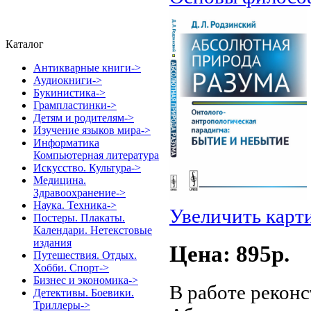
Каталог
Антикварные книги->
Аудиокниги->
Букинистика->
Грампластинки->
Детям и родителям->
Изучение языков мира->
Информатика
Компьютерная литература
Искусство. Культура->
Медицина.
Здравоохранение->
Наука. Техника->
Увеличить карт
Постеры. Плакаты.
Календари. Нетекстовые
издания
Цена: 895p.
Путешествия. Отдых.
Хобби. Спорт->
Бизнес и экономика->
В работе реконс
Детективы. Боевики.
Триллеры->