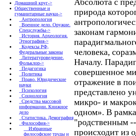
Абсолюта с пре
Домашний круг->
Общественные и
природа которо
гуманитарные науки
->
Антропология
антропологичес
Военное дело. Оружие.
законам гармон
Спецслужбы->
История. Археология.
парадигмальног
Этнография->
Кодексы РФ,
человека, сораз
Федеральные законы
Литературоведение.
Началу. Парадиг
Фольклор->
Педагогика
совершенное мир
Политика
Право. Юридические
отражение в пои
науки
представлено у
Психология
Социология
микро- и макрок
Средства массовой
информации. Книжное
одном». В рамка
дело
Статистика. Демография
"родственным --
Философия
->
Избранные
происходит из о
философские труды и