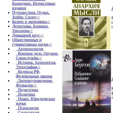
Календари. Нетекстовые
издания
Путешествия. Отдых.
Хобби. Спорт->
Бизнес и экономика->
Детективы. Боевики.
Триллеры->
Домашний круг->
Общественные и
гуманитарные науки
->
Антропология
Военное дело. Оружие.
Спецслужбы->
История. Археология.
Этнография->
Кодексы РФ,
Федеральные законы
Литературоведение.
Фольклор->
Педагогика
Политика
Право. Юридические
науки
Психология
Социология