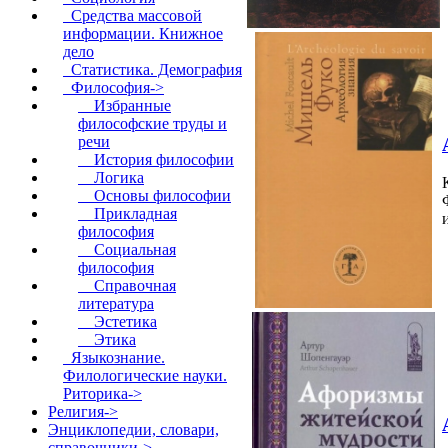
Средства массовой
информации. Книжное
дело
Статистика. Демография
Философия
->
Избранные
философские труды и
речи
История философии
Логика
Основы философии
Прикладная
философия
Социальная
философия
Справочная
литература
Эстетика
Этика
Языкознание.
Филологические науки.
Риторика->
Религия->
Энциклопедии, словари,
справочники->