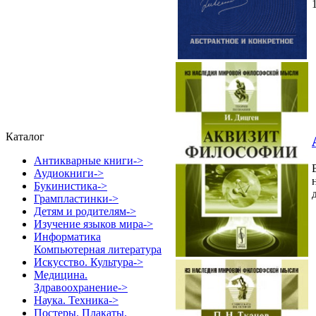
Каталог
Антикварные книги->
Аудиокниги->
Букинистика->
Грампластинки->
Детям и родителям->
Изучение языков мира->
Информатика
Компьютерная литература
Искусство. Культура->
Медицина.
Здравоохранение->
Наука. Техника->
Постеры. Плакаты.