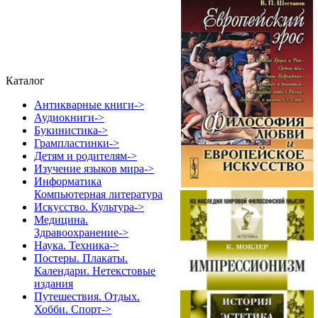
Каталог
Антикварные книги->
Аудиокниги->
Букинистика->
Грампластинки->
Детям и родителям->
Изучение языков мира->
Информатика
Компьютерная литература
Искусство. Культура->
Медицина.
Здравоохранение->
Наука. Техника->
Постеры. Плакаты.
Календари. Нетекстовые
издания
Путешествия. Отдых.
Хобби. Спорт->