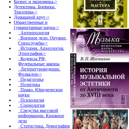
Бизнес и экономика->
Детективы. Боевики.
Триллеры->
Домашний круг->
Общественные и
гуманитарные науки
->
Антропология
Военное дело. Оружие.
Спецслужбы->
История. Археология.
Этнография->
Кодексы РФ,
Федеральные законы
Литературоведение.
Фольклор->
Педагогика
Политика
Право. Юридические
науки
Психология
Социология
Средства массовой
информации. Книжное
дело
Статистика. Демография