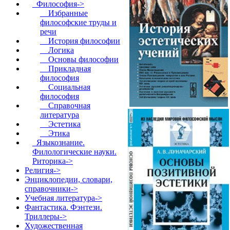
Философия
->
Избранные
философские труды и
речи
История философии
Логика
Основы философии
Прикладная
философия
Социальная
философия
Справочная
литература
Эстетика
Этика
Языкознание.
Филологические науки.
Риторика->
Религия->
Энциклопедии, словари,
справочники->
Учебная литература->
Фантастика. Фэнтези.
Триллеры->
Художественная