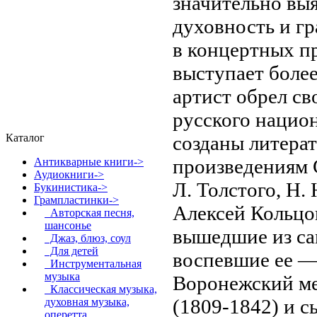
значительно выя
духовность и г
в концертных п
выступает более
артист обрел св
русского нацио
созданы литера
Каталог
произведениям 
Антикварные книги->
Аудиокниги->
Л. Толстого, Н.
Букинистика->
Грампластинки
->
Алексей Кольцов
Авторская песня,
шансонье
вышедшие из сам
Джаз, блюз, соул
Для детей
воспевшие ее —
Инструментальная
музыка
Воронежский ме
Классическая музыка,
(1809-1842) и 
духовная музыка,
оперетта