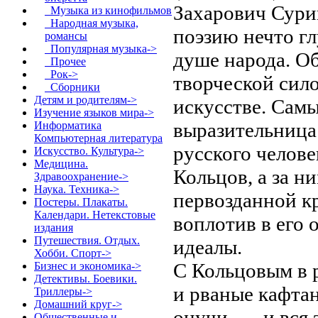
Захарович Сури
Музыка из кинофильмов
Народная музыка,
поэзию нечто гл
романсы
Популярная музыка->
душе народа. О
Прочее
Рок->
творческой сило
Сборники
Детям и родителям->
искусстве. Сам
Изучение языков мира->
выразительница 
Информатика
Компьютерная литература
русского челове
Искусство. Культура->
Медицина.
Кольцов, а за н
Здравоохранение->
Наука. Техника->
первозданной кр
Постеры. Плакаты.
Календари. Нетекстовые
воплотив в его 
издания
Путешествия. Отдых.
идеалы.
Хобби. Спорт->
С Кольцовым в р
Бизнес и экономика->
Детективы. Боевики.
и рваные кафта
Триллеры->
Домашний круг->
онучи, — и вся 
Общественные и