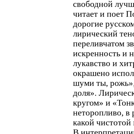
свободной лучш
читает и поет П
дорогие русском
лирический тено
переливчатом зв
искренность и н
лукавство и хит
окрашено испол
шуми ты, рожь»
доля». Лирическ
кругом» и «Тонк
неторопливо, в 
какой чистотой 
В интерпретаци