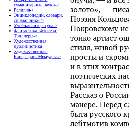
гуманитарные науки->
золото», — писа
Религия->
Энциклопедии, словари,
Поэзия Кольцов
справочники->
Учебная литература->
Покровскому не
Фантастика. Фэнтези.
тонко артист ощ
Триллеры->
Художественная
стиля, живой р
публицистика
Художественная.
просты и скром
Биографии. Мемуары->
и в этих контра
поэтических нас
выразительност
Рассказ о Росси
манере. Перед с
быта русского кр
лейтмотив комп