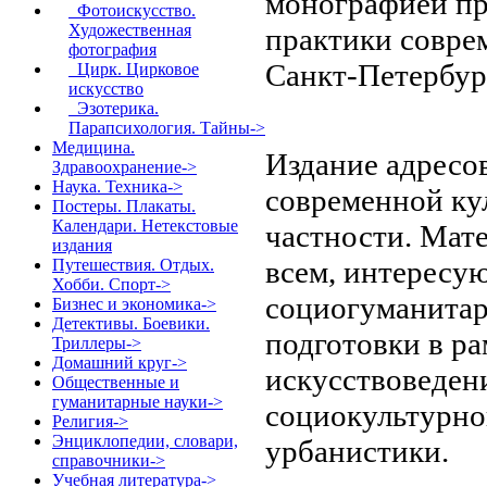
монографией пр
Фотоискусство.
Художественная
практики совре
фотография
Санкт-Петербург
Цирк. Цирковое
искусство
Эзотерика.
Парапсихология. Тайны->
Медицина.
Издание адресо
Здравоохранение->
Наука. Техника->
современной кул
Постеры. Плакаты.
Календари. Нетекстовые
частности. Мат
издания
всем, интересу
Путешествия. Отдых.
Хобби. Спорт->
социогуманитар
Бизнес и экономика->
Детективы. Боевики.
подготовки в р
Триллеры->
Домашний круг->
искусствоведен
Общественные и
гуманитарные науки->
социокультурно
Религия->
Энциклопедии, словари,
урбанистики.
справочники->
Учебная литература->