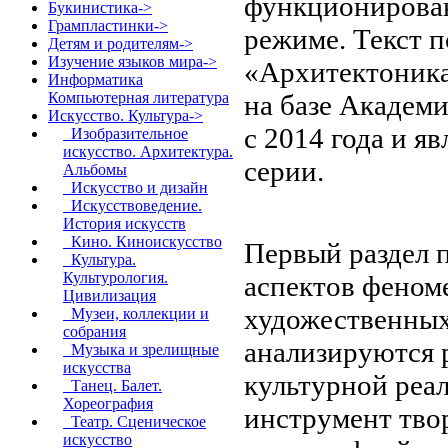
функционирован
Букинистика->
Грампластинки->
режиме. Текст п
Детям и родителям->
Изучение языков мира->
«Архитектоника
Информатика
на базе Академи
Компьютерная литература
Искусство. Культура
->
с 2014 года и я
Изобразительное
искусство. Архитектура.
серии.
Альбомы
Искусство и дизайн
Искусствоведение.
История искусств
Кино. Киноискусство
Первый раздел 
Культура.
Культурология.
аспектов феном
Цивилизация
художественных
Музеи, коллекции и
собрания
анализируются 
Музыка и зрелищные
искусства
культурной реал
Танец. Балет.
Хореография
инструмент тво
Театр. Сценическое
искусство