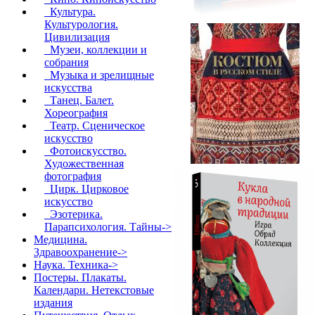
Культура.
Культурология.
Цивилизация
Музеи, коллекции и
собрания
Музыка и зрелищные
искусства
Танец. Балет.
Хореография
Театр. Сценическое
искусство
Фотоискусство.
Художественная
фотография
Цирк. Цирковое
искусство
Эзотерика.
Парапсихология. Тайны->
Медицина.
Здравоохранение->
Наука. Техника->
Постеры. Плакаты.
Календари. Нетекстовые
издания