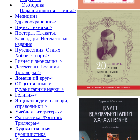
Эзотерика.
Парапсихология. Тайны->
Медицина.
Здравоохранение->
Наука. Техника->
Постеры. Плакаты.
Календари. Нетекстовые
издания
Путешествия. Отдых.
Хобби. Спорт->
Бизнес и экономика->
Детективы. Боевики.
Триллеры->
Домашний круг->
Общественные и
гуманитарные науки->
Религия->
Энциклопедии, словари,
справочники->
Учебная литература->
Фантастика. Фэнтези.
Триллеры->
Художественная
публицистика
Художественная.