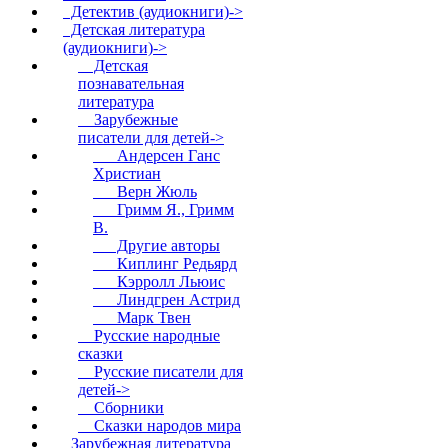
Детектив (аудиокниги)->
Детская литература
(аудиокниги)
->
Детская
познавательная
литература
Зарубежные
писатели для детей
->
Андерсен Ганс
Христиан
Верн Жюль
Гримм Я., Гримм
В.
Другие авторы
Киплинг Редьярд
Кэрролл Льюис
Линдгрен Астрид
Марк Твен
Русские народные
сказки
Русские писатели для
детей->
Сборники
Сказки народов мира
Зарубежная литература