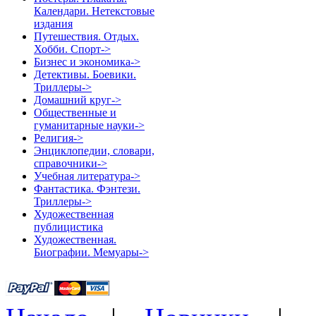
Календари. Нетекстовые
издания
Путешествия. Отдых.
Хобби. Спорт->
Бизнес и экономика->
Детективы. Боевики.
Триллеры->
Домашний круг->
Общественные и
гуманитарные науки->
Религия->
Энциклопедии, словари,
справочники->
Учебная литература->
Фантастика. Фэнтези.
Триллеры->
Художественная
публицистика
Художественная.
Биографии. Мемуары->