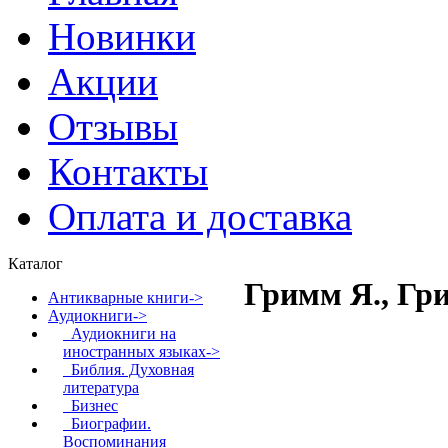
Новинки
Акции
Отзывы
Контакты
Оплата и доставка
Каталог
Гримм Я., Гр
Антикварные книги->
Аудиокниги
->
Аудиокниги на
иностранных языках->
Библия. Духовная
литература
Бизнес
Биографии.
Воспоминания