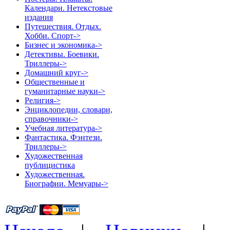
Календари. Нетекстовые
издания
Путешествия. Отдых.
Хобби. Спорт->
Бизнес и экономика->
Детективы. Боевики.
Триллеры->
Домашний круг->
Общественные и
гуманитарные науки->
Религия->
Энциклопедии, словари,
справочники->
Учебная литература->
Фантастика. Фэнтези.
Триллеры->
Художественная
публицистика
Художественная.
Биографии. Мемуары->