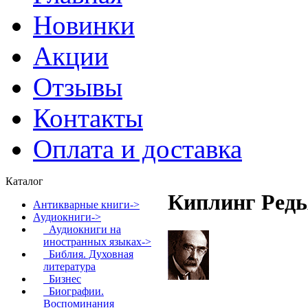
Новинки
Акции
Отзывы
Контакты
Оплата и доставка
Каталог
Киплинг Редь
Антикварные книги->
Аудиокниги
->
Аудиокниги на
иностранных языках->
Библия. Духовная
литература
Бизнес
Биографии.
Воспоминания