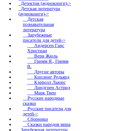
Детектив (аудиокниги)->
Детская литература
(аудиокниги)
->
Детская
познавательная
литература
Зарубежные
писатели для детей
->
Андерсен Ганс
Христиан
Верн Жюль
Гримм Я., Гримм
В.
Другие авторы
Киплинг Редьярд
Кэрролл Льюис
Линдгрен Астрид
Марк Твен
Русские народные
сказки
Русские писатели для
детей->
Сборники
Сказки народов мира
Зарубежная литература