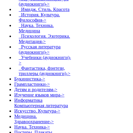
(аудиокниги)->
Имидж. Стиль. Красота
История. Культура.
Философия->
Наука. Техника.
Медицина
Психология. Эзотерика.
Медитация->
Русская литература
(аудиокниги)->
Учебники (аудиокниги)-
>
Фантастика, фэнтези,
триллеры (аудиокниги)->
Букинистика->
Грампластинки->
Детям и родителям->
Изучение языков мира->
Информатика
Компьютерная литература
Искусство. Культура->
Медицина.
Здравоохранение->
Наука. Техника->
Постеры. Плакаты.