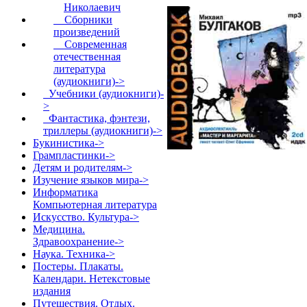
Николаевич
Сборники
произведений
Современная
отечественная
литература
(аудиокниги)->
Учебники (аудиокниги)-
>
Фантастика, фэнтези,
триллеры (аудиокниги)->
Букинистика->
Грампластинки->
Детям и родителям->
Изучение языков мира->
Информатика
Компьютерная литература
Искусство. Культура->
Медицина.
Здравоохранение->
Наука. Техника->
Постеры. Плакаты.
Календари. Нетекстовые
издания
Путешествия. Отдых.