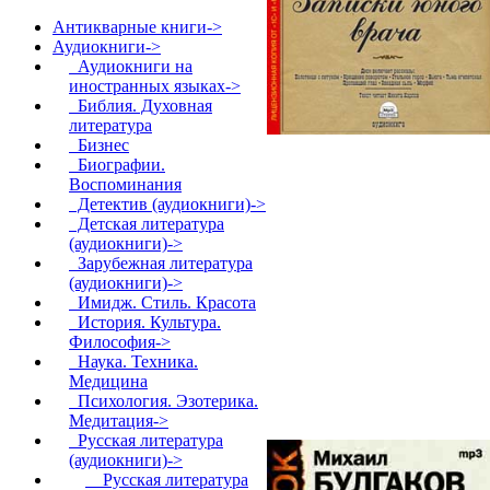
Антикварные книги->
Аудиокниги
->
Аудиокниги на
иностранных языках->
Библия. Духовная
литература
Бизнес
Биографии.
Воспоминания
Детектив (аудиокниги)->
Детская литература
(аудиокниги)->
Зарубежная литература
(аудиокниги)->
Имидж. Стиль. Красота
История. Культура.
Философия->
Наука. Техника.
Медицина
Психология. Эзотерика.
Медитация->
Русская литература
(аудиокниги)
->
Русская литература