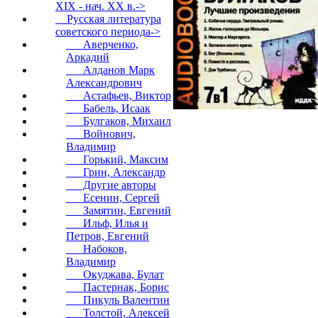
XIX - нач. XX в.->
Русская литература
советского периода
->
Аверченко,
Аркадий
Алданов Марк
Александрович
Астафьев, Виктор
Бабель, Исаак
Булгаков, Михаил
Войнович,
Владимир
Горький, Максим
Грин, Александр
Другие авторы
Есенин, Сергей
Замятин, Евгений
Ильф, Илья и
Петров, Евгений
Набоков,
Владимир
Окуджава, Булат
Пастернак, Борис
Пикуль Валентин
Толстой, Алексей