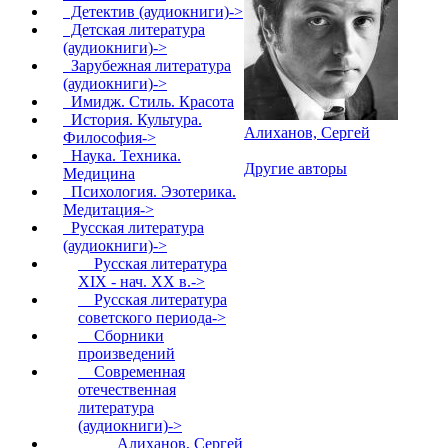
Детектив (аудиокниги)->
Детская литература
(аудиокниги)->
Зарубежная литература
(аудиокниги)->
Имидж. Стиль. Красота
История. Культура.
Алиханов, Сергей
Философия->
Наука. Техника.
Другие авторы
Медицина
Психология. Эзотерика.
Медитация->
Русская литература
(аудиокниги)
->
Русская литература
XIX - нач. XX в.->
Русская литература
советского периода->
Сборники
произведений
Современная
отечественная
литература
(аудиокниги)
->
Алиханов, Сергей