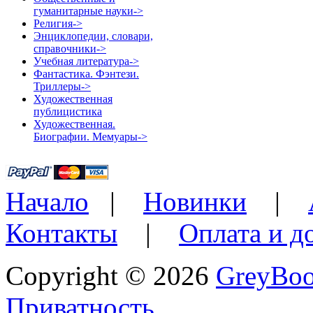
гуманитарные науки->
Религия->
Энциклопедии, словари,
справочники->
Учебная литература->
Фантастика. Фэнтези.
Триллеры->
Художественная
публицистика
Художественная.
Биографии. Мемуары->
Начало
|
Новинки
|
Контакты
|
Оплата и д
Copyright © 2026
GreyBo
Приватность