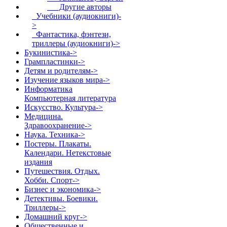
Другие авторы
Учебники (аудиокниги)-
>
Фантастика, фэнтези,
триллеры (аудиокниги)->
Букинистика->
Грампластинки->
Детям и родителям->
Изучение языков мира->
Информатика
Компьютерная литература
Искусство. Культура->
Медицина.
Здравоохранение->
Наука. Техника->
Постеры. Плакаты.
Календари. Нетекстовые
издания
Путешествия. Отдых.
Хобби. Спорт->
Бизнес и экономика->
Детективы. Боевики.
Триллеры->
Домашний круг->
Общественные и