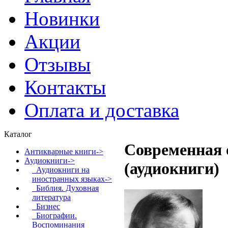
Новинки
Акции
Отзывы
Контакты
Оплата и доставка
Каталог
Современная 
Антикварные книги->
Аудиокниги
->
(аудиокниги)
Аудиокниги на
иностранных языках->
Библия. Духовная
литература
Бизнес
Биографии.
Воспоминания