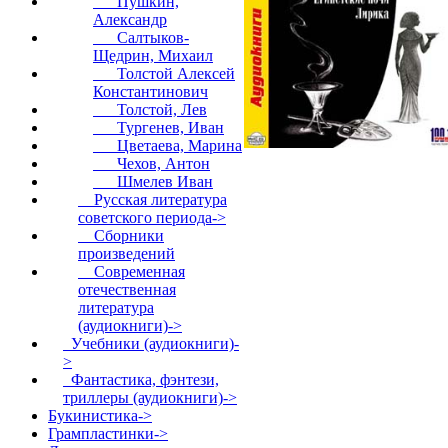
Пушкин,
Александр
Салтыков-
Щедрин, Михаил
Толстой Алексей
Константинович
Толстой, Лев
Тургенев, Иван
Цветаева, Марина
Чехов, Антон
Шмелев Иван
Русская литература
советского периода->
Сборники
произведений
Современная
отечественная
литература
(аудиокниги)->
Учебники (аудиокниги)-
>
Фантастика, фэнтези,
триллеры (аудиокниги)->
Букинистика->
Грампластинки->