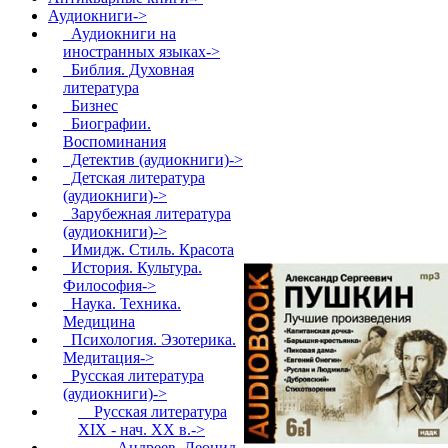
Аудиокниги
->
Аудиокниги на
иностранных языках->
Библия. Духовная
литература
Бизнес
Биографии.
Воспоминания
Детектив (аудиокниги)->
Детская литература
(аудиокниги)->
Зарубежная литература
(аудиокниги)->
Имидж. Стиль. Красота
История. Культура.
Философия->
Наука. Техника.
Медицина
Психология. Эзотерика.
Медитация->
Русская литература
(аудиокниги)
->
Русская литература
XIX - нач. XX в.
->
Андреев, Леонид