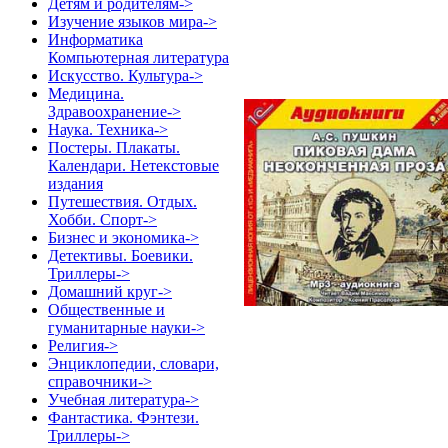
Детям и родителям->
Изучение языков мира->
Информатика
Компьютерная литература
Искусство. Культура->
Медицина.
Здравоохранение->
Наука. Техника->
Постеры. Плакаты.
Календари. Нетекстовые
издания
Путешествия. Отдых.
Хобби. Спорт->
Бизнес и экономика->
Детективы. Боевики.
Триллеры->
Домашний круг->
Общественные и
гуманитарные науки->
Религия->
Энциклопедии, словари,
справочники->
Учебная литература->
Фантастика. Фэнтези.
Триллеры->