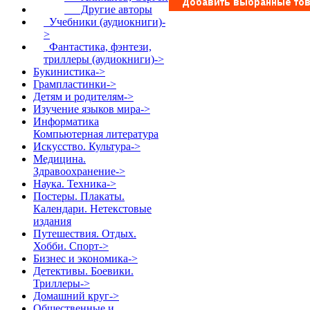
Другие авторы
Учебники (аудиокниги)-
>
Фантастика, фэнтези,
триллеры (аудиокниги)->
Букинистика->
Грампластинки->
Детям и родителям->
Изучение языков мира->
Информатика
Компьютерная литература
Искусство. Культура->
Медицина.
Здравоохранение->
Наука. Техника->
Постеры. Плакаты.
Календари. Нетекстовые
издания
Путешествия. Отдых.
Хобби. Спорт->
Бизнес и экономика->
Детективы. Боевики.
Триллеры->
Домашний круг->
Общественные и