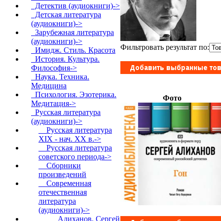
Детектив (аудиокниги)->
Детская литература
(аудиокниги)->
Зарубежная литература
(аудиокниги)->
Фильтровать результат по:
Имидж. Стиль. Красота
История. Культура.
Философия->
Наука. Техника.
Медицина
Психология. Эзотерика.
Фото
Медитация->
Русская литература
(аудиокниги)
->
Русская литература
XIX - нач. XX в.->
Русская литература
советского периода->
Сборники
произведений
Современная
отечественная
литература
(аудиокниги)
->
Алиханов, Сергей