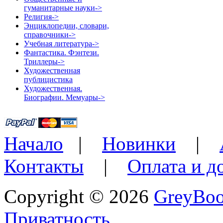
гуманитарные науки->
Религия->
Энциклопедии, словари,
справочники->
Учебная литература->
Фантастика. Фэнтези.
Триллеры->
Художественная
публицистика
Художественная.
Биографии. Мемуары->
Начало
|
Новинки
|
Контакты
|
Оплата и д
Copyright © 2026
GreyBo
Приватность