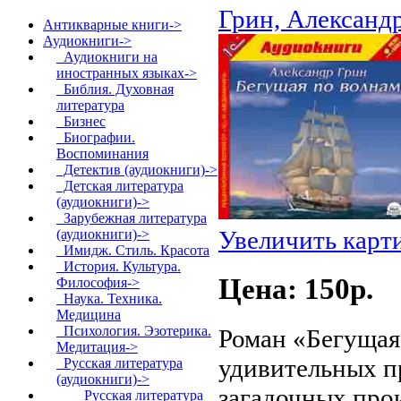
Грин, Александ
Антикварные книги->
Аудиокниги
->
Аудиокниги на
иностранных языках->
Библия. Духовная
литература
Бизнес
Биографии.
Воспоминания
Детектив (аудиокниги)->
Детская литература
(аудиокниги)->
Зарубежная литература
Увеличить карт
(аудиокниги)->
Имидж. Стиль. Красота
История. Культура.
Цена: 150p.
Философия->
Наука. Техника.
Медицина
Психология. Эзотерика.
Роман «Бегущая 
Медитация->
удивительных п
Русская литература
(аудиокниги)
->
загадочных про
Русская литература