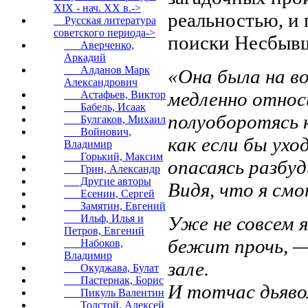
XIX - нач. XX в.->
реальностью, и 
Русская литература
советского периода
->
поиски Несбывш
Аверченко,
Аркадий
Алданов Марк
«Она была на во
Александрович
медленно относ
Астафьев, Виктор
Бабель, Исаак
полуоборотясь к
Булгаков, Михаил
Войнович,
как если бы ухо
Владимир
Горький, Максим
опасаясь разбу
Грин, Александр
Другие авторы
Видя, что я смо
Есенин, Сергей
Замятин, Евгений
Уже не совсем я
Ильф, Илья и
Петров, Евгений
бежит прочь, —
Набоков,
Владимир
зале.
Окуджава, Булат
Пастернак, Борис
И тотчас дьявол
Пикуль Валентин
Толстой, Алексей