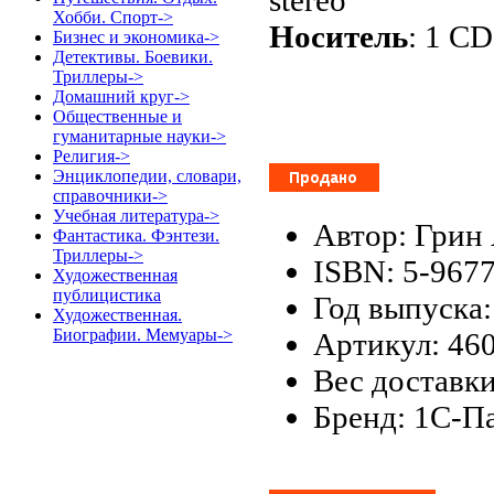
Хобби. Спорт->
Носитель
: 1 CD
Бизнес и экономика->
Детективы. Боевики.
Триллеры->
Домашний круг->
Общественные и
гуманитарные науки->
Религия->
Энциклопедии, словари,
справочники->
Учебная литература->
Автор: Грин 
Фантастика. Фэнтези.
Триллеры->
ISBN: 5-967
Художественная
публицистика
Год выпуска:
Художественная.
Биографии. Мемуары->
Артикул: 46
Вес доставки
Бренд: 1С-П