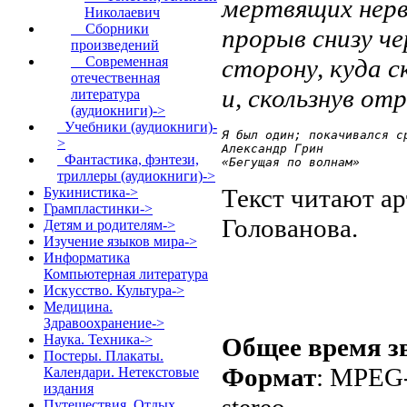
мертвящих нерв
Николаевич
Сборники
прорыв снизу че
произведений
сторону, куда с
Современная
отечественная
и, скользнув от
литература
(аудиокниги)->
Учебники (аудиокниги)-
>
Александр Грин

Фантастика, фэнтези,
«Бегущая по волнам»
триллеры (аудиокниги)->
Текст читают а
Букинистика->
Грампластинки->
Голованова.
Детям и родителям->
Изучение языков мира->
Информатика
Компьютерная литература
Искусство. Культура->
Медицина.
Здравоохранение->
Наука. Техника->
Общее время з
Постеры. Плакаты.
Формат
: MPEG-
Календари. Нетекстовые
издания
stereo
Путешествия. Отдых.