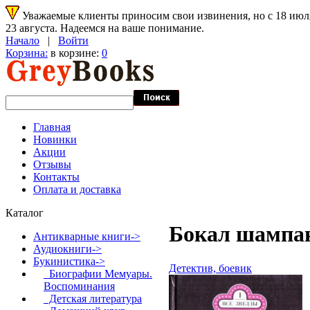
Уважаемые клиенты приносим свои извинения, но с 18 июля 
23 августа. Надеемся на ваше понимание.
Начало
|
Войти
Корзина:
в корзине:
0
Главная
Новинки
Акции
Отзывы
Контакты
Оплата и доставка
Каталог
Бокал шампан
Антикварные книги->
Аудиокниги->
Букинистика
->
Детектив, боевик
Биографии Мемуары.
Воспоминания
Детская литература