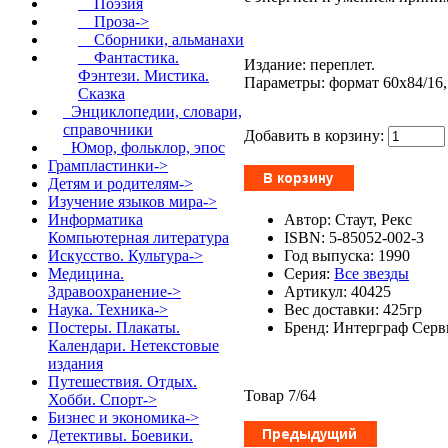
Поэзия
Проза->
Сборники, альманахи
Фантастика.
Издание: переплет.
Фэнтези. Мистика.
Параметры: формат 60x84/16, 
Сказка
Энциклопедии, словари,
справочники
Добавить в корзину:
Юмор, фольклор, эпос
Грампластинки->
Детям и родителям->
Изучение языков мира->
Автор: Стаут, Рекс
Информатика
ISBN: 5-85052-002-3
Компьютерная литература
Год выпуска: 1990
Искусство. Культура->
Серия:
Все звезды
Медицина.
Артикул: 40425
Здравоохранение->
Вес доставки: 425гр
Наука. Техника->
Бренд: Интерграф Серв
Постеры. Плакаты.
Календари. Нетекстовые
издания
Путешествия. Отдых.
Товар 7/64
Хобби. Спорт->
Бизнес и экономика->
Детективы. Боевики.