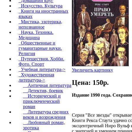
Домашний круг
Искусство. Культура
Книги на иностранных
языках
Мистика, эзотерика,
непознанное
Наука. Техника.
Медицина
Общественные и
гуманитарные науки.
Религия
Путешествия. Хобби.
Фото. Спорт
Учебная литература->
Увеличить картинку
Художественная
литература
->
Цена: 150p.
Античная литература
Детектив, боевик
Издание 1990 года. Сохранн
Исторический и
приключенческий
роман
Литература средних
Серия "Все звезды" открывае
веков и возрождения
Книги Рекса Стаута удачно с
Любовный роман,
эксцентричный Ниро Вульф и
эротика
с энергией и умением приним