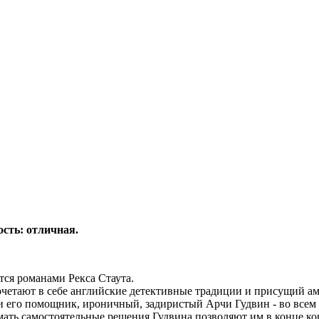
ость: отличная.
тся романами Рекса Стаута.
очетают в себе английские детективные традиции и присущий ам
 его помощник, ироничный, задиристый Арчи Гудвин - во всем 
ать самостоятельные решения Гудвина позволяют им в конце ко