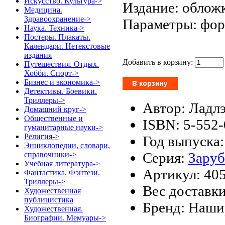
Искусство. Культура->
Издание: обложк
Медицина.
Здравоохранение->
Параметры: форм
Наука. Техника->
Постеры. Плакаты.
Календари. Нетекстовые
издания
Добавить в корзину:
Путешествия. Отдых.
Хобби. Спорт->
Бизнес и экономика->
Детективы. Боевики.
Триллеры->
Автор: Ладлэ
Домашний круг->
Общественные и
ISBN: 5-552
гуманитарные науки->
Религия->
Год выпуска:
Энциклопедии, словари,
Серия:
Заруб
справочники->
Учебная литература->
Артикул: 40
Фантастика. Фэнтези.
Триллеры->
Вес доставки
Художественная
публицистика
Бренд: Наши
Художественная.
Биографии. Мемуары->