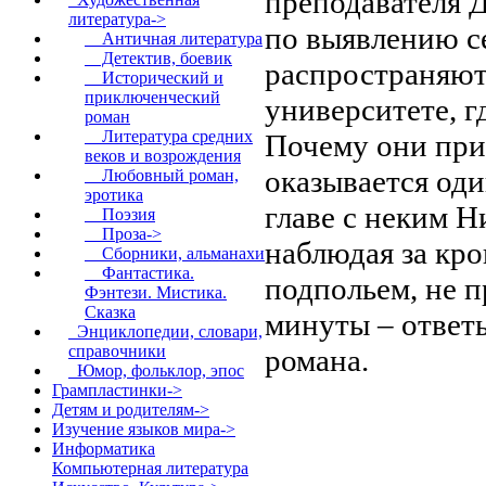
преподавателя 
литература
->
по выявлению с
Античная литература
Детектив, боевик
распространяют
Исторический и
приключенческий
университете, г
роман
Литература средних
Почему они прив
веков и возрождения
оказывается оди
Любовный роман,
эротика
главе с неким 
Поэзия
Проза->
наблюдая за кр
Сборники, альманахи
Фантастика.
подпольем, не 
Фэнтези. Мистика.
Сказка
минуты – ответы
Энциклопедии, словари,
справочники
романа.
Юмор, фольклор, эпос
Грампластинки->
Детям и родителям->
Изучение языков мира->
Информатика
Компьютерная литература