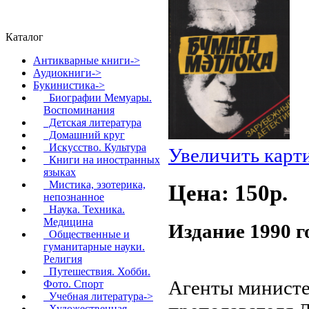
Каталог
Антикварные книги->
Аудиокниги->
Букинистика
->
Биографии Мемуары.
Воспоминания
Детская литература
Домашний круг
Искусство. Культура
Увеличить карт
Книги на иностранных
языках
Мистика, эзотерика,
Цена: 150p.
непознанное
Наука. Техника.
Медицина
Издание 1990 г
Общественные и
гуманитарные науки.
Религия
Путешествия. Хобби.
Агенты минист
Фото. Спорт
Учебная литература->
Художественная