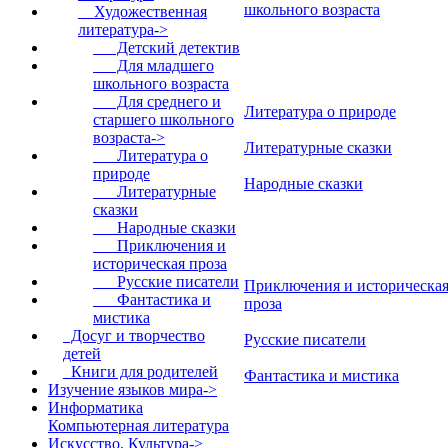
школьного возраста
Художественная
литература
->
Детский детектив
Для младшего
школьного возраста
Для среднего и
Литература о природе
старшего школьного
возраста->
Литературные сказки
Литература о
природе
Народные сказки
Литературные
сказки
Народные сказки
Приключения и
историческая проза
Русские писатели
Приключения и историческа
Фантастика и
проза
мистика
Досуг и творчество
Русские писатели
детей
Книги для родителей
Фантастика и мистика
Изучение языков мира->
Информатика
Компьютерная литература
Искусство. Культура->