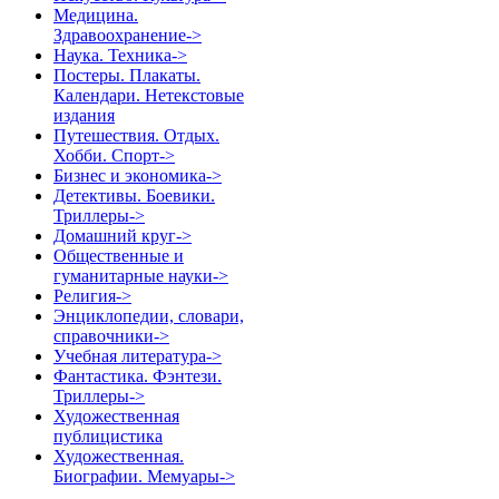
Медицина.
Здравоохранение->
Наука. Техника->
Постеры. Плакаты.
Календари. Нетекстовые
издания
Путешествия. Отдых.
Хобби. Спорт->
Бизнес и экономика->
Детективы. Боевики.
Триллеры->
Домашний круг->
Общественные и
гуманитарные науки->
Религия->
Энциклопедии, словари,
справочники->
Учебная литература->
Фантастика. Фэнтези.
Триллеры->
Художественная
публицистика
Художественная.
Биографии. Мемуары->