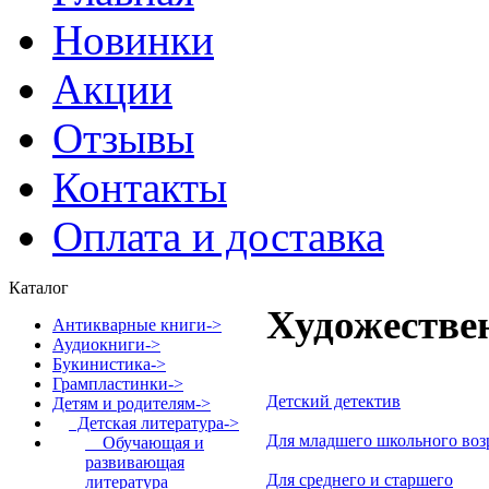
Новинки
Акции
Отзывы
Контакты
Оплата и доставка
Каталог
Художестве
Антикварные книги->
Аудиокниги->
Букинистика->
Грампластинки->
Детский детектив
Детям и родителям
->
Детская литература
->
Для младшего школьного воз
Обучающая и
развивающая
Для среднего и старшего
литература