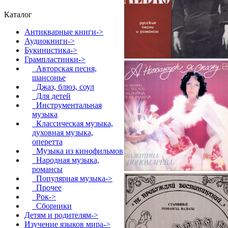
Каталог
Антикварные книги->
Аудиокниги->
Букинистика->
Грампластинки
->
Авторская песня,
шансонье
Джаз, блюз, соул
Для детей
Инструментальная
музыка
Классическая музыка,
духовная музыка,
оперетта
Музыка из кинофильмов
Народная музыка,
романсы
Популярная музыка->
Прочее
Рок->
Сборники
Детям и родителям->
Изучение языков мира->