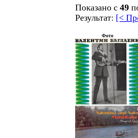
Показано с
49
п
Результат:
[< П
Фото