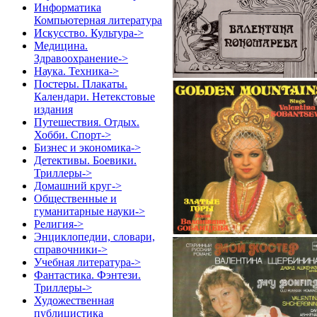
Информатика
Компьютерная литература
Искусство. Культура->
Медицина.
Здравоохранение->
Наука. Техника->
Постеры. Плакаты.
Календари. Нетекстовые
издания
Путешествия. Отдых.
Хобби. Спорт->
Бизнес и экономика->
Детективы. Боевики.
Триллеры->
Домашний круг->
Общественные и
гуманитарные науки->
Религия->
Энциклопедии, словари,
справочники->
Учебная литература->
Фантастика. Фэнтези.
Триллеры->
Художественная
публицистика