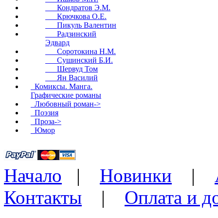
Кондратов Э.М.
Крючкова О.Е.
Пикуль Валентин
Радзинский
Эдвард
Соротокина Н.М.
Сушинский Б.И.
Шервуд Том
Ян Василий
Комиксы. Манга.
Графические романы
Любовный роман->
Поэзия
Проза->
Юмор
Начало
|
Новинки
|
Контакты
|
Оплата и д