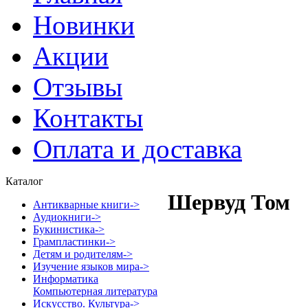
Новинки
Акции
Отзывы
Контакты
Оплата и доставка
Каталог
Шервуд Том
Антикварные книги->
Аудиокниги->
Букинистика->
Грампластинки->
Детям и родителям->
Изучение языков мира->
Информатика
Компьютерная литература
Искусство. Культура->