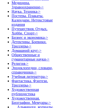
Медицина.
Здравоохранение->
Наука. Техника->
Постеры. Плакаты.
Календари. Нетекстовые
издания
Путешествия. Отдых.
Хобби. Спорт->
Бизнес и экономика->
Детективы. Боевики.
Триллеры->
Домашний круг->
Общественные и
гуманитарные науки->
Религия->
Энциклопедии, словари,
справочники->
Учебная литература->
Фантастика. Фэнтези.
Триллеры->
Художественная
публицистика
Художественная.
Биографии. Мемуары
->
Альманахи, журналы,