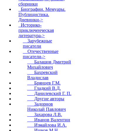
сборники
Биографии. Мемуары.
Публицистика.
Дневники->
Историко-
приключенческая
литература
->
Зарубежные
писатели
Отечественные
писатели
->
Балашов Дмитрий
Михайлович
Бахревский
Владислав
Брянцев Г.М.
Гладкий В.Д.
Данилевский Г. П.
Другие авторы
Задорнов
Николай Павлович
Захарова Л.В.
Иванов Валентин
Измайлова И.А.
Ишков М.Н.