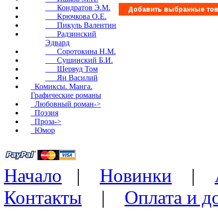
Кондратов Э.М.
Крючкова О.Е.
Пикуль Валентин
Радзинский
Эдвард
Соротокина Н.М.
Сушинский Б.И.
Шервуд Том
Ян Василий
Комиксы. Манга.
Графические романы
Любовный роман->
Поэзия
Проза->
Юмор
Начало
|
Новинки
|
Контакты
|
Оплата и д