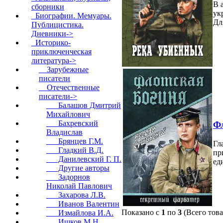
В 
сборники
ук
Биографии. Мемуары.
Дл
Публицистика.
Дневники->
Историко-
приключенческая
литература
->
Зарубежные
писатели
Отечественные
писатели
->
Балашов Дмитрий
Михайлович
Бахревский
Фл
Владислав
Брянцев Г.М.
Гл
Гладкий В.Д.
пр
Данилевский Г. П.
ед
Другие авторы
Задорнов
Николай Павлович
Захарова Л.В.
Иванов Валентин
Показано с
1
по
3
(Всего тов
Измайлова И.А.
Ишков М.Н.