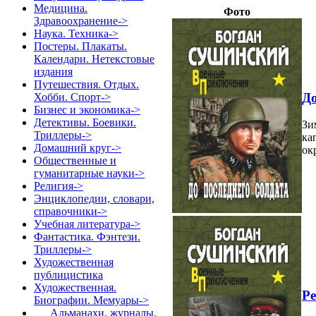
Медицина.
Фото
Здравоохранение->
Наука. Техника->
Постеры. Плакаты.
Календари. Нетекстовые
издания
Путешествия. Отдых.
До
Хобби. Спорт->
Бизнес и экономика->
Детективы. Боевики.
Зи
Триллеры->
ка
Домашний круг->
ок
Общественные и
гуманитарные науки->
Религия->
Энциклопедии, словари,
справочники->
Учебная литература->
Фантастика. Фэнтези.
Триллеры->
Художественная
публицистика
Художественная.
Р
Биографии. Мемуары
->
Альманахи, журналы,