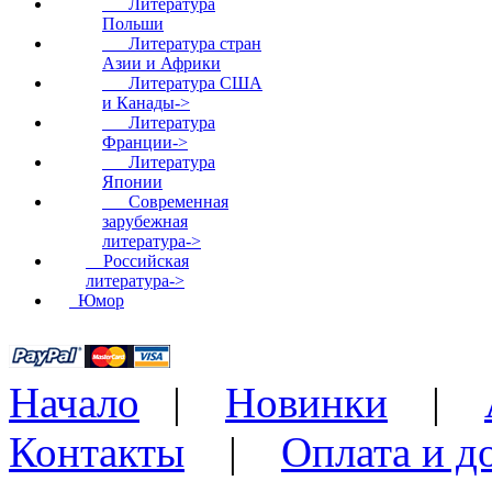
Литература
Польши
Литература стран
Азии и Африки
Литература США
и Канады->
Литература
Франции->
Литература
Японии
Современная
зарубежная
литература->
Российская
литература->
Юмор
Начало
|
Новинки
|
Контакты
|
Оплата и д