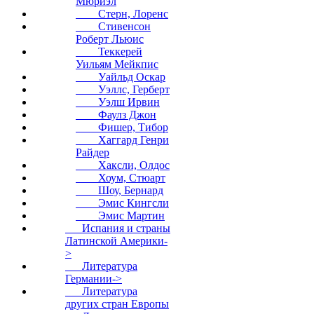
Мюриэл
Стерн, Лоренс
Стивенсон
Роберт Льюис
Теккерей
Уильям Мейкпис
Уайльд Оскар
Уэллс, Герберт
Уэлш Ирвин
Фаулз Джон
Фишер, Тибор
Хаггард Генри
Райдер
Хаксли, Олдос
Хоум, Стюарт
Шоу, Бернард
Эмис Кингсли
Эмис Мартин
Испания и страны
Латинской Америки-
>
Литература
Германии->
Литература
других стран Европы