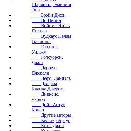
Шарлотта, Эмили и
Энн
Брэйн Джон
Во Ивлин
Войнич Этель
Лилиан
Вудхаус Пелам
Гренвилл
Голдинг,
Уильям
Голсуорси,
Джон
Даррелл
Джералд
Дефо, Даниэль
Джером
Клапка Джером
Диккенс,
Чарльз
Дойл Артур
Конан
Другие авторы
Кестлер Артур
Кинг Джон
Кинселла,