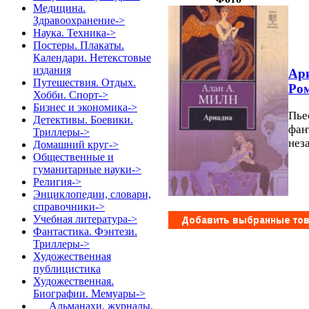
Медицина.
Здравоохранение->
Наука. Техника->
Постеры. Плакаты.
Календари. Нетекстовые
издания
Ари
Путешествия. Отдых.
Ром
Хобби. Спорт->
Бизнес и экономика->
Пье
Детективы. Боевики.
фан
Триллеры->
нез
Домашний круг->
Общественные и
гуманитарные науки->
Религия->
Энциклопедии, словари,
справочники->
Учебная литература->
Фантастика. Фэнтези.
Триллеры->
Художественная
публицистика
Художественная.
Биографии. Мемуары
->
Альманахи, журналы,