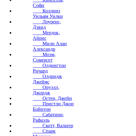
Софи
Коллинз
Уильям Уилки
Лоуренс,
Дэвид
Мердок,
Айрис
Милн Алан
Александр
Моэм,
Сомерсет
Олдингтон
Ричард
Олдридж
Джеймс
Оруэлл,
Джордж
Остен, Джейн
Пристли Джон
Бойнтон
Сабатини,
Рафаэль
Скотт, Вальтер
Спарк