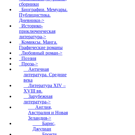
сборники
Биографии. Мемуары.
Публицистика.
Дневники->
Историко-
приключенческая
литература->
Комиксы. Манга.
Графические романы
Любовный роман->
Поэзия
Проза
->
Античная
литература. Средние
века
Литература XIV –
XVIII вв.
Зарубежная
литература
->
Англия,
Австралия и Новая
Зеландия
->
Барнс,
Джулиан
Бронте,