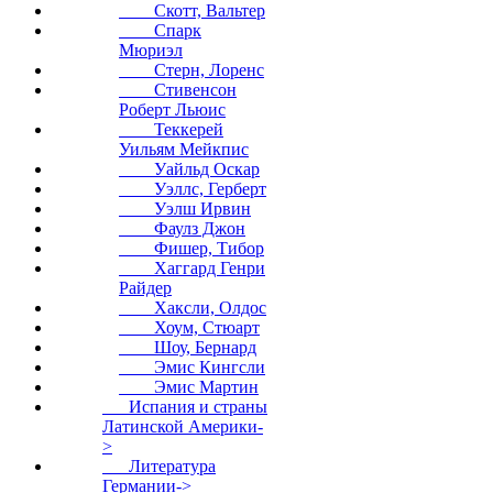
Скотт, Вальтер
Спарк
Мюриэл
Стерн, Лоренс
Стивенсон
Роберт Льюис
Теккерей
Уильям Мейкпис
Уайльд Оскар
Уэллс, Герберт
Уэлш Ирвин
Фаулз Джон
Фишер, Тибор
Хаггард Генри
Райдер
Хаксли, Олдос
Хоум, Стюарт
Шоу, Бернард
Эмис Кингсли
Эмис Мартин
Испания и страны
Латинской Америки-
>
Литература
Германии->