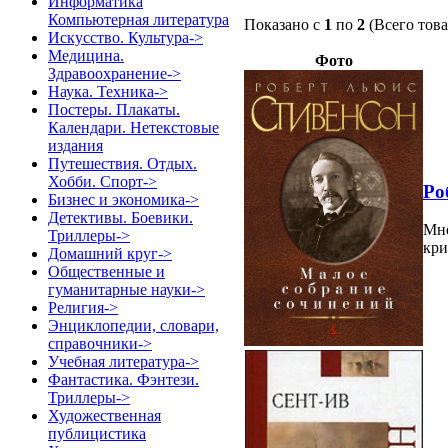
Информатика
Компьютерная литература
Показано с
1
по
2
(Всего тов
Искусство. Культура->
Медицина.
Фото
Здравоохранение->
Наука. Техника->
Постеры. Плакаты.
Календари. Нетекстовые
издания
Путешествия. Отдых.
Хобби. Спорт->
Ро
Бизнес и экономика->
Детективы. Боевики.
Мно
Триллеры->
кри
Домашний круг->
Общественные и
гуманитарные науки->
Религия->
Энциклопедии, словари,
справочники->
Учебная литература->
Фантастика. Фэнтези.
Триллеры->
Художественная
публицистика