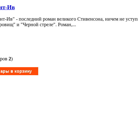
нт-Ив
нт-Ив" - последний роман великого Стивенсона, ничем не уст
ровищ" и "Черной стреле". Роман,...
аров
2
)