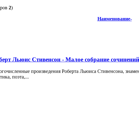
аров
2
)
Наименование-
берт Льюис Стивенсон - Малое собрание сочинени
гочисленные произведения Роберта Льюиса Стивенсона, знамен
тика, поэта,...