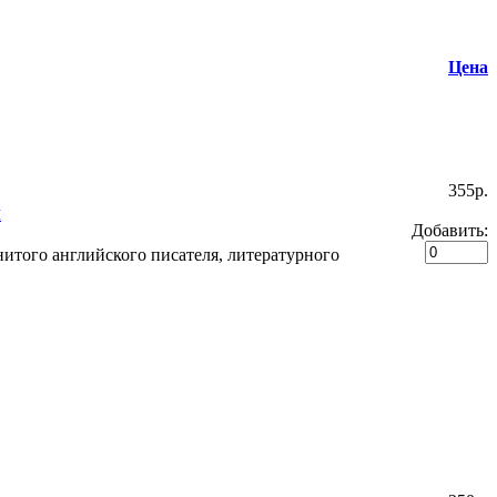
Цена
355p.
й
Добавить:
итого английского писателя, литературного