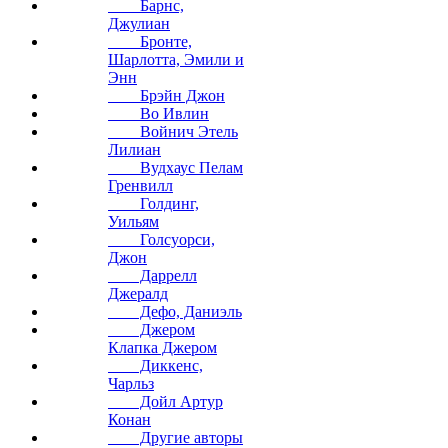
Барнс,
Джулиан
Бронте,
Шарлотта, Эмили и
Энн
Брэйн Джон
Во Ивлин
Войнич Этель
Лилиан
Вудхаус Пелам
Гренвилл
Голдинг,
Уильям
Голсуорси,
Джон
Даррелл
Джералд
Дефо, Даниэль
Джером
Клапка Джером
Диккенс,
Чарльз
Дойл Артур
Конан
Другие авторы