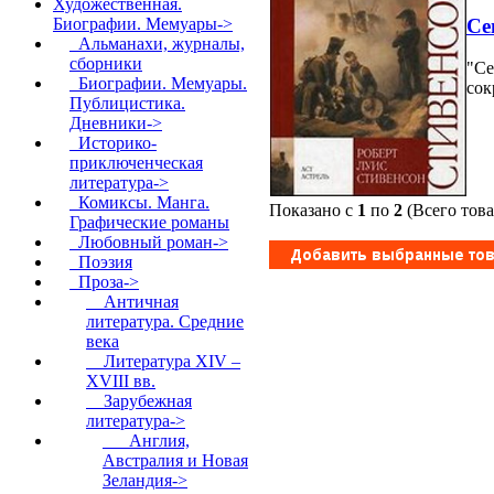
Художественная.
Се
Биографии. Мемуары
->
Альманахи, журналы,
сборники
"Се
Биографии. Мемуары.
сок
Публицистика.
Дневники->
Историко-
приключенческая
литература->
Комиксы. Манга.
Показано с
1
по
2
(Всего тов
Графические романы
Любовный роман->
Поэзия
Проза
->
Античная
литература. Средние
века
Литература XIV –
XVIII вв.
Зарубежная
литература
->
Англия,
Австралия и Новая
Зеландия
->