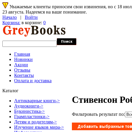
Уважаемые клиенты приносим свои извинения, но с 18 июля 
23 августа. Надеемся на ваше понимание.
Начало
|
Войти
Корзина:
в корзине:
0
Главная
Новинки
Акции
Отзывы
Контакты
Оплата и доставка
Каталог
Стивенсон Ро
Антикварные книги->
Аудиокниги->
Букинистика->
Фильтровать результат по:
Грампластинки->
Детям и родителям->
Изучение языков мира->