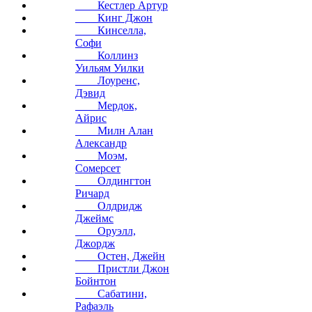
Кестлер Артур
Кинг Джон
Кинселла,
Софи
Коллинз
Уильям Уилки
Лоуренс,
Дэвид
Мердок,
Айрис
Милн Алан
Александр
Моэм,
Сомерсет
Олдингтон
Ричард
Олдридж
Джеймс
Оруэлл,
Джордж
Остен, Джейн
Пристли Джон
Бойнтон
Сабатини,
Рафаэль