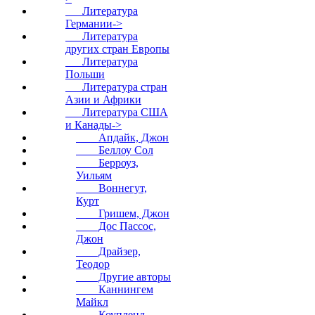
Литература
Германии->
Литература
других стран Европы
Литература
Польши
Литература стран
Азии и Африки
Литература США
и Канады
->
Апдайк, Джон
Беллоу Сол
Берроуз,
Уильям
Воннегут,
Курт
Гришем, Джон
Дос Пассос,
Джон
Драйзер,
Теодор
Другие авторы
Каннингем
Майкл
Коупленд,