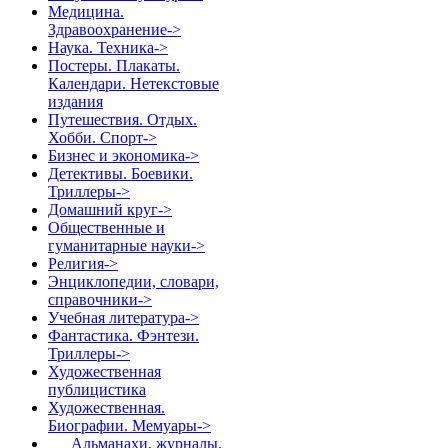
Медицина.
Здравоохранение->
Наука. Техника->
Постеры. Плакаты.
Календари. Нетекстовые
издания
Путешествия. Отдых.
Хобби. Спорт->
Бизнес и экономика->
Детективы. Боевики.
Триллеры->
Домашний круг->
Общественные и
гуманитарные науки->
Религия->
Энциклопедии, словари,
справочники->
Учебная литература->
Фантастика. Фэнтези.
Триллеры->
Художественная
публицистика
Художественная.
Биографии. Мемуары
->
Альманахи, журналы,