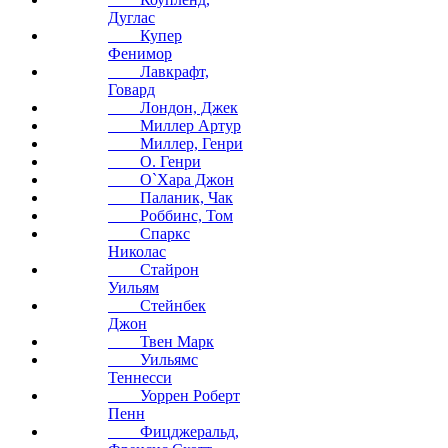
Дуглас
Купер
Фенимор
Лавкрафт,
Говард
Лондон, Джек
Миллер Артур
Миллер, Генри
О. Генри
О`Хара Джон
Паланик, Чак
Роббинс, Том
Спаркс
Николас
Стайрон
Уильям
Стейнбек
Джон
Твен Марк
Уильямс
Теннесси
Уоррен Роберт
Пенн
Фицджеральд,