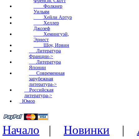
Френсис Скотт
Фолкнер
Уильям
Хейли Артур
Хеллер
Джозеф
Хемингуэй,
Эрнест
Шоу, Ирвин
Литература
Франции->
Литература
Японии
Современная
зарубежная
литература->
Российская
литература->
Юмор
Начало
|
Новинки
|