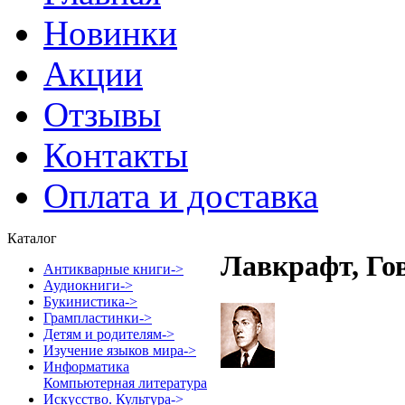
Новинки
Акции
Отзывы
Контакты
Оплата и доставка
Каталог
Лавкрафт, Го
Антикварные книги->
Аудиокниги->
Букинистика->
Грампластинки->
Детям и родителям->
Изучение языков мира->
Информатика
Компьютерная литература
Искусство. Культура->