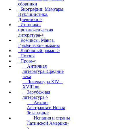
сборники
Биографии. Мемуары.
Публицистика.
Дневники->
Историко-
приключенческая
литература->
Комиксы. Манга.
Графические романы
Любовный роман->
Поэзия
Проза
->
Античная
литература. Средние
века
Литература XIV –
XVIII вв.
Зарубежная
литература
->
Англия,
Австралия и Новая
Зеландия->
Испания и страны
Латинской Америки-
>