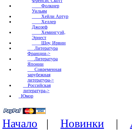
Френсис Скотт
Фолкнер
Уильям
Хейли Артур
Хеллер
Джозеф
Хемингуэй,
Эрнест
Шоу, Ирвин
Литература
Франции->
Литература
Японии
Современная
зарубежная
литература->
Российская
литература->
Юмор
Начало
|
Новинки
|