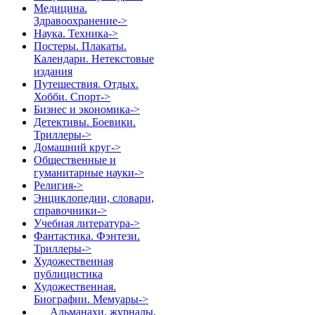
Медицина.
Здравоохранение->
Наука. Техника->
Постеры. Плакаты.
Календари. Нетекстовые
издания
Путешествия. Отдых.
Хобби. Спорт->
Бизнес и экономика->
Детективы. Боевики.
Триллеры->
Домашний круг->
Общественные и
гуманитарные науки->
Религия->
Энциклопедии, словари,
справочники->
Учебная литература->
Фантастика. Фэнтези.
Триллеры->
Художественная
публицистика
Художественная.
Биографии. Мемуары
->
Альманахи, журналы,