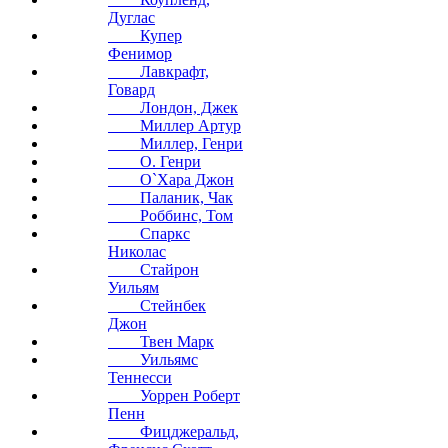
Дуглас
Купер
Фенимор
Лавкрафт,
Говард
Лондон, Джек
Миллер Артур
Миллер, Генри
О. Генри
О`Хара Джон
Паланик, Чак
Роббинс, Том
Спаркс
Николас
Стайрон
Уильям
Стейнбек
Джон
Твен Марк
Уильямс
Теннесси
Уоррен Роберт
Пенн
Фицджеральд,