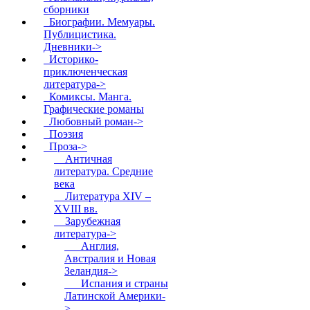
сборники
Биографии. Мемуары.
Публицистика.
Дневники->
Историко-
приключенческая
литература->
Комиксы. Манга.
Графические романы
Любовный роман->
Поэзия
Проза
->
Античная
литература. Средние
века
Литература XIV –
XVIII вв.
Зарубежная
литература
->
Англия,
Австралия и Новая
Зеландия->
Испания и страны
Латинской Америки-
>