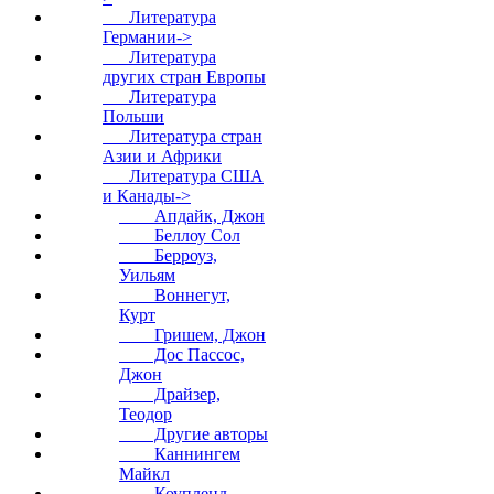
Литература
Германии->
Литература
других стран Европы
Литература
Польши
Литература стран
Азии и Африки
Литература США
и Канады
->
Апдайк, Джон
Беллоу Сол
Берроуз,
Уильям
Воннегут,
Курт
Гришем, Джон
Дос Пассос,
Джон
Драйзер,
Теодор
Другие авторы
Каннингем
Майкл
Коупленд,