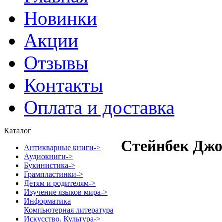
Новинки
Акции
Отзывы
Контакты
Оплата и доставка
Каталог
Стейнбек Дж
Антикварные книги->
Аудиокниги->
Букинистика->
Грампластинки->
Детям и родителям->
Изучение языков мира->
Информатика
Компьютерная литература
Искусство. Культура->