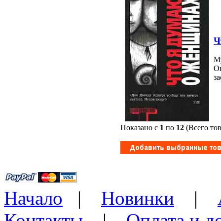
Ч
М
О
за
Показано с
1
по
12
(Всего то
Начало
|
Новинки
|
Контакты
|
Оплата и д