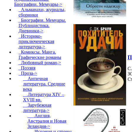
Биографии. Мемуары
->
Альманахи, журналы,
сборники
Биографии. Мемуары.
Публицистика.
Дневники->
Историко-
приключенческая
литература->
Комиксы. Манга.
П
Графические романы
Любовный роман->
Поэзия
С
Проза
->
З
Античная
Ст
литература. Средние
века
Литература XIV –
XVIII вв.
Зарубежная
литература
->
Англия,
Австралия и Новая
Зеландия->
Испания и страны