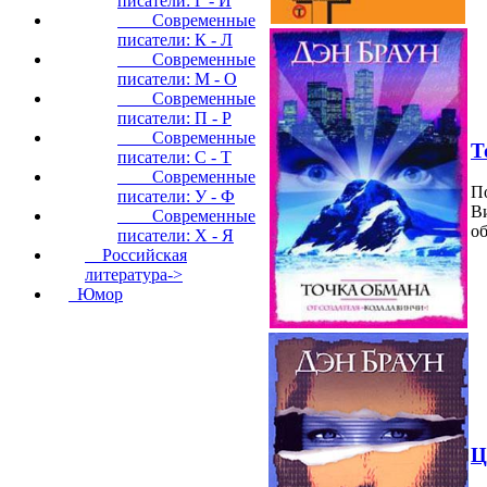
писатели: Г - И
Современные
писатели: К - Л
Современные
писатели: М - О
Современные
писатели: П - Р
Современные
Т
писатели: С - Т
Современные
П
писатели: У - Ф
В
Современные
об
писатели: Х - Я
Российская
литература->
Юмор
Ц