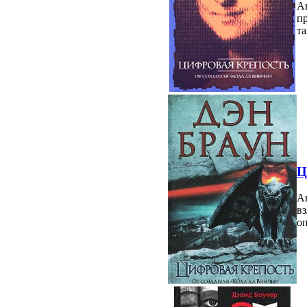
Ав
пр
та
Ц
Ав
вз
оп