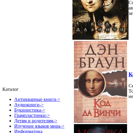
Со
ав
за
К
С
Каталог
Т
не
Антикварные книги->
Аудиокниги->
Букинистика->
Грампластинки->
Детям и родителям->
Изучение языков мира->
Информатика