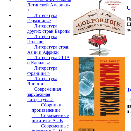
Латинской Америки-
С
>
Литература
П
Германии->
Ш
Литература
д
других стран Европы
Литература
Польши
Литература стран
Азии и Африки
Литература США
и Канады->
Литература
Франции->
Литература
Японии
Т
Современная
зарубежная
литература
->
"Т
Сборники
и
произведений
и 
Современные
писатели: А - В
Современные