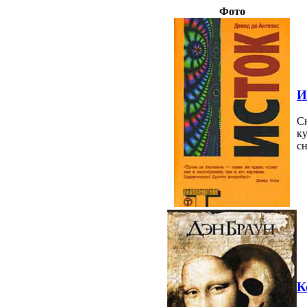
Фото
И
Сн
к
сн
К