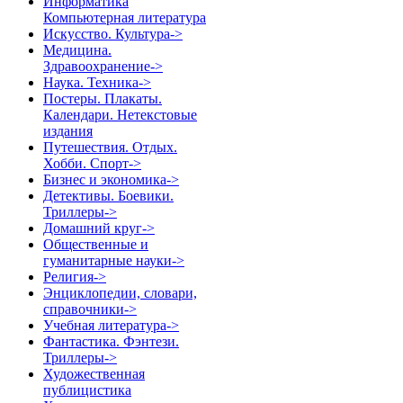
Информатика
Компьютерная литература
Искусство. Культура->
Медицина.
Здравоохранение->
Наука. Техника->
Постеры. Плакаты.
Календари. Нетекстовые
издания
Путешествия. Отдых.
Хобби. Спорт->
Бизнес и экономика->
Детективы. Боевики.
Триллеры->
Домашний круг->
Общественные и
гуманитарные науки->
Религия->
Энциклопедии, словари,
справочники->
Учебная литература->
Фантастика. Фэнтези.
Триллеры->
Художественная
публицистика