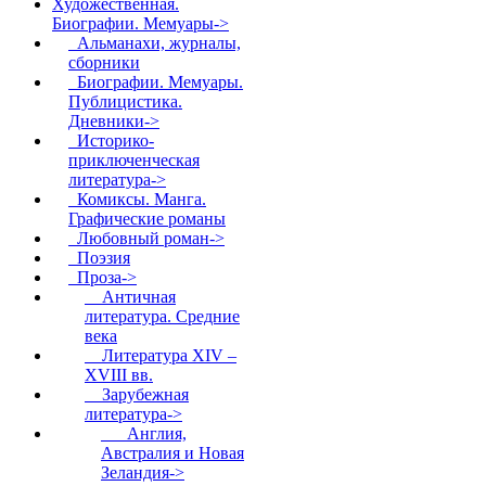
Художественная.
Биографии. Мемуары
->
Альманахи, журналы,
сборники
Биографии. Мемуары.
Публицистика.
Дневники->
Историко-
приключенческая
литература->
Комиксы. Манга.
Графические романы
Любовный роман->
Поэзия
Проза
->
Античная
литература. Средние
века
Литература XIV –
XVIII вв.
Зарубежная
литература
->
Англия,
Австралия и Новая
Зеландия->