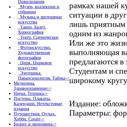
Цивилизация
рамках нашей к
Музеи, коллекции и
собрания
ситуации в друг
Музыка и зрелищные
лишь приятным 
искусства
Танец. Балет.
одним из жанро
Хореография
Театр. Сценическое
Или же это жиз
искусство
Фотоискусство.
выполняющая в
Художественная
фотография
предлагаются в
Цирк. Цирковое
искусство
Студентам и сп
Эзотерика.
широкому кругу
Парапсихология. Тайны->
Медицина.
Здравоохранение->
Наука. Техника->
Постеры. Плакаты.
Издание: обложк
Календари. Нетекстовые
издания
Параметры: фор
Путешествия. Отдых.
Хобби. Спорт->
Бизнес и экономика->