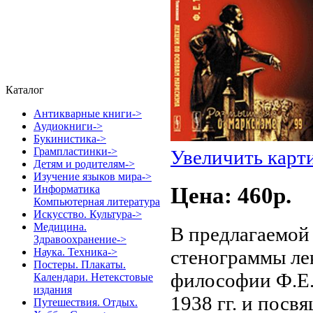
Каталог
Антикварные книги->
Аудиокниги->
Букинистика->
Грампластинки->
Увеличить карт
Детям и родителям->
Изучение языков мира->
Цена: 460p.
Информатика
Компьютерная литература
Искусство. Культура->
Медицина.
В предлагаемой
Здравоохранение->
стенограммы ле
Наука. Техника->
Постеры. Плакаты.
философии Ф.Е.
Календари. Нетекстовые
издания
1938 гг. и посв
Путешествия. Отдых.