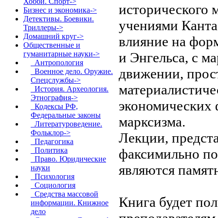
Хобби. Спорт->
исторического м
Бизнес и экономика->
Детективы. Боевики.
учениями Канта
Триллеры->
Домашний круг->
влияние на фор
Общественные и
и Энгельса, с м
гуманитарные науки
->
Антропология
движении, прос
Военное дело. Оружие.
Спецслужбы->
материалистиче
История. Археология.
Этнография->
экономических 
Кодексы РФ,
Федеральные законы
марксизма.
Литературоведение.
Фольклор->
Лекции, предст
Педагогика
факсимильно по
Политика
Право. Юридические
являются памят
науки
Психология
Социология
Средства массовой
Книга будет по
информации. Книжное
дело
преподавателям