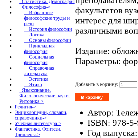
Статистика. Демография
Философия
->
факультетов вуз
Избранные
интерес для ши
философские труды и
речи
различными воп
История философии
Логика
Основы философии
Прикладная
Издание: обложк
философия
Социальная
Параметры: форм
философия
Справочная
литература
Эстетика
Добавить в корзину:
Этика
Языкознание.
Филологические науки.
Риторика->
Религия->
Автор: Теле
Энциклопедии, словари,
справочники->
ISBN: 978-5
Учебная литература->
Фантастика. Фэнтези.
Год выпуска:
Триллеры->