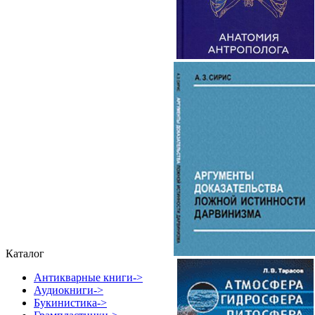
Каталог
Антикварные книги->
Аудиокниги->
Букинистика->