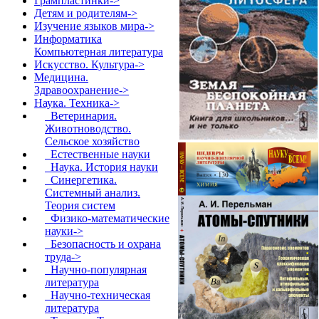
Грампластинки->
Детям и родителям->
Изучение языков мира->
Информатика
Компьютерная литература
Искусство. Культура->
Медицина.
Здравоохранение->
Наука. Техника
->
Ветеринария.
Животноводство.
Сельское хозяйство
Естественные науки
Наука. История науки
Синергетика.
Системный анализ.
Теория систем
Физико-математические
науки->
Безопасность и охрана
труда->
Научно-популярная
литература
Научно-техническая
литература