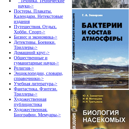
Техника. Технические
науки->
Постеры. Плакаты.
Календари. Нетекстовые
издания
Путешествия. Отдых.
Хобби. Спорт->
Бизнес и экономика->
Детективы. Боевики.
Триллеры->
Домашний круг->
Общественные и
гуманитарные науки->
Религия->
Энциклопедии, словари,
справочники->
Учебная литература->
Фантастика. Фэнтези.
Триллеры->
Художественная
публицистика
Художественная.
Биографии. Мемуары->