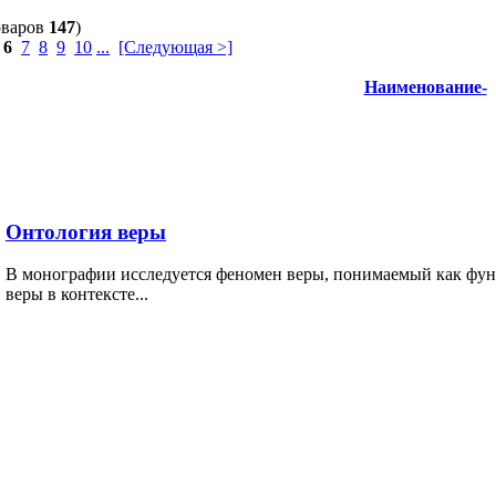
оваров
147
)
6
7
8
9
10
...
[Следующая >]
Наименование-
Онтология веры
В монографии исследуется феномен веры, понимаемый как фун
веры в контексте...