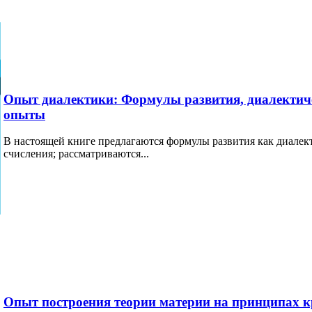
Опыт диалектики: Формулы развития, диалектиче
опыты
В настоящей книге предлагаются формулы развития как диалек
счисления; рассматриваются...
Опыт построения теории материи на принципах 