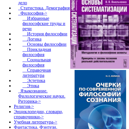
дело
Статистика. Демография
Философия
->
Избранные
философские труды и
речи
История философии
Логика
Основы философии
Прикладная
философия
Социальная
философия
Справочная
литература
Эстетика
Этика
Языкознание.
Филологические науки.
Риторика->
Религия->
Энциклопедии, словари,
справочники->
Учебная литература->
Фантастика. Фэнтези.