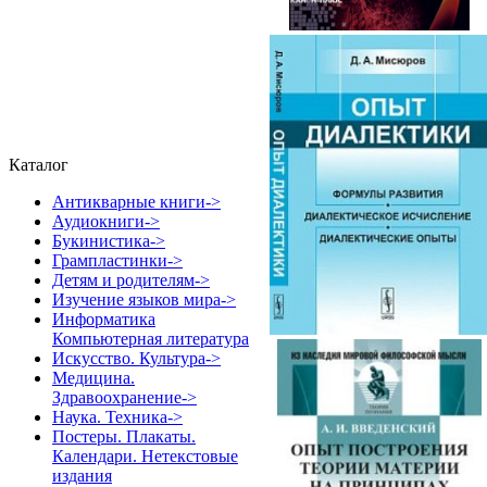
Каталог
Антикварные книги->
Аудиокниги->
Букинистика->
Грампластинки->
Детям и родителям->
Изучение языков мира->
Информатика
Компьютерная литература
Искусство. Культура->
Медицина.
Здравоохранение->
Наука. Техника->
Постеры. Плакаты.
Календари. Нетекстовые
издания