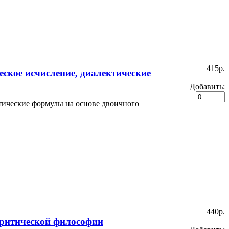
415p.
ское исчисление, диалектические
Добавить:
тические формулы на основе двоичного
440p.
критической философии