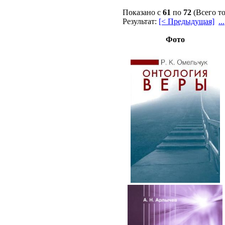
Показано с
61
по
72
(Всего т
Результат:
[< Предыдущая]
...
Фото