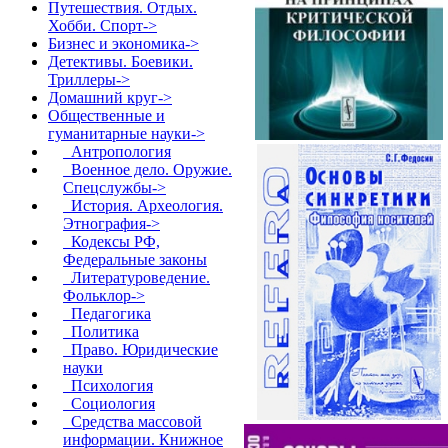
Путешествия. Отдых.
Хобби. Спорт->
Бизнес и экономика->
Детективы. Боевики.
Триллеры->
Домашний круг->
Общественные и
гуманитарные науки
->
Антропология
Военное дело. Оружие.
Спецслужбы->
История. Археология.
Этнография->
Кодексы РФ,
Федеральные законы
Литературоведение.
Фольклор->
Педагогика
Политика
Право. Юридические
науки
Психология
Социология
Средства массовой
информации. Книжное