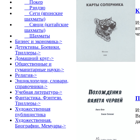
Покер
Рэндзю
К
Сеги (японские
шахматы)
Из
Сянци (китайские
в
шахматы)
че
Шахматы
Бизнес и экономика->
Детективы. Боевики.
Триллеры->
Домашний круг->
Общественные и
гуманитарные науки->
Религия->
Энциклопедии, словари,
справочники->
Учебная литература->
П
Фантастика. Фэнтези.
Триллеры->
Художественная
Из
публицистика
Br
Художественная.
да
Биографии. Мемуары->