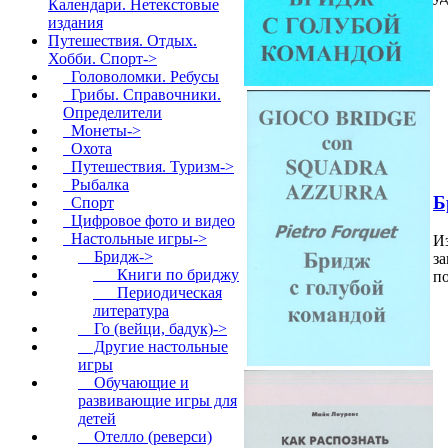
Календари. Нетекстовые
издания
Путешествия. Отдых.
Хобби. Спорт
->
Головоломки. Ребусы
Грибы. Справочники.
Определители
Монеты->
Охота
Путешествия. Туризм->
Рыбалка
Б
Спорт
Цифровое фото и видео
Настольные игры
->
Из
Бридж
->
з
Книги по бриджу
по
Периодическая
литература
Го (вейци, бадук)->
Другие настольные
игры
Обучающие и
развивающие игры для
детей
Отелло (реверси)