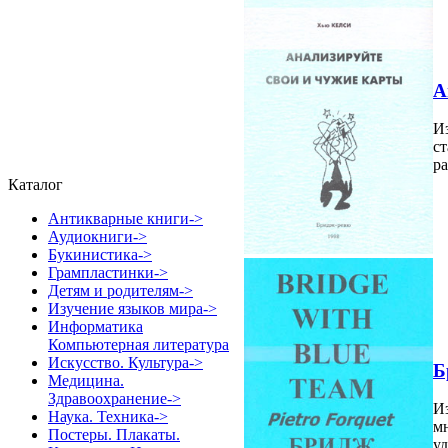
А
Из
ст
ра
Каталог
Антикварные книги->
Аудиокниги->
Букинистика->
Грампластинки->
Детям и родителям->
Изучение языков мира->
Информатика
Компьютерная литература
Искусство. Культура->
Б
Медицина.
Здравоохранение->
Из
Наука. Техника->
мн
Постеры. Плакаты.
уд