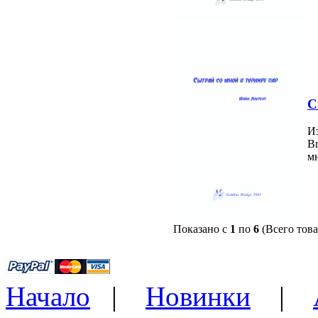
С
Из
Br
м
Показано с
1
по
6
(Всего тов
Начало
|
Новинки
|