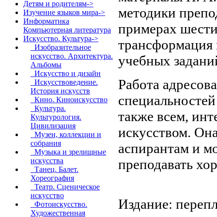
Детям и родителям->
методики препод
Изучение языков мира->
Информатика
примерах шести
Компьютерная литература
Искусство. Культура
->
трансформация 
Изобразительное
искусство. Архитектура.
учебных задани
Альбомы
Искусство и дизайн
Работа адресов
Искусствоведение.
История искусств
специальностей 
Кино. Киноискусство
Культура.
также всем, ин
Культурология.
Цивилизация
искусством. Она
Музеи, коллекции и
собрания
аспирантам и м
Музыка и зрелищные
преподавать хо
искусства
Танец. Балет.
Хореография
Театр. Сценическое
искусство
Издание: перепл
Фотоискусство.
Художественная