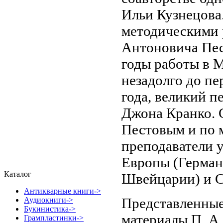
Ильи Кузнецова.
методическими 
Антоновича Пес
годы работы в 
незадолго до пе
года, великий п
Джона Кранко. 
Пестовым и по 
преподаватели 
Европы (Герман
Каталог
Швейцарии) и 
Антикварные книги->
Представленные
Аудиокниги->
Букинистика->
материалы П. А
Грампластинки->