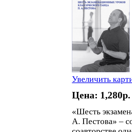
Увеличить карт
Цена: 1,280p.
«Шесть экзамен
А. Пестова» – 
соавторстве од