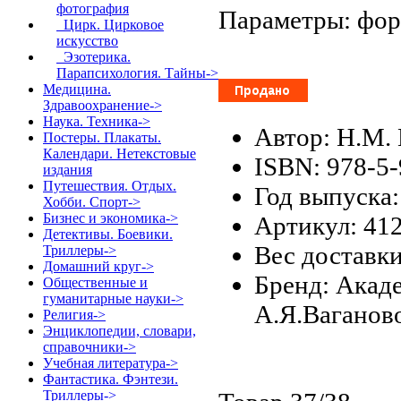
фотография
Параметры: фор
Цирк. Цирковое
искусство
Эзотерика.
Парапсихология. Тайны->
Медицина.
Здравоохранение->
Наука. Техника->
Автор: Н.М. 
Постеры. Плакаты.
Календари. Нетекстовые
ISBN: 978-5
издания
Путешествия. Отдых.
Год выпуска:
Хобби. Спорт->
Бизнес и экономика->
Артикул: 41
Детективы. Боевики.
Вес доставки
Триллеры->
Домашний круг->
Бренд: Акад
Общественные и
гуманитарные науки->
А.Я.Ваганов
Религия->
Энциклопедии, словари,
справочники->
Учебная литература->
Фантастика. Фэнтези.
Триллеры->