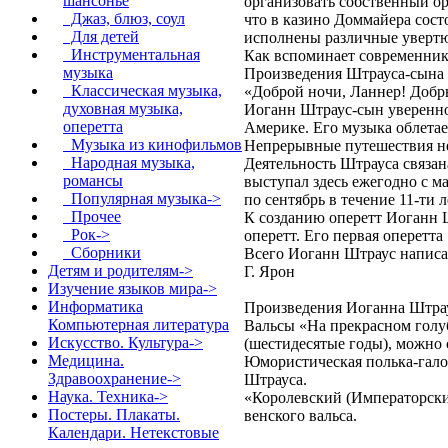
шансонье
организовать собственный орк
Джаз, блюз, соул
что в казино Доммайера сост
Для детей
исполнены различные увертю
Инструментальная
Как вспоминает современник,
музыка
Произведения Штрауса-сына и
Классическая музыка,
«Доброй ночи, Ланнер! Добры
духовная музыка,
Иоганн Штраус-сын уверенно 
оперетта
Америке. Его музыка облетае
Музыка из кинофильмов
Непрерывные путешествия не 
Народная музыка,
Деятельность Штрауса связан
романсы
выступал здесь ежегодно с м
Популярная музыка->
по сентябрь в течение 11-ти ле
Прочее
К созданию оперетт Иоганн Ш
Рок->
оперетт. Его первая оперетт
Сборники
Всего Иоганн Штраус написал
Детям и родителям->
Г. Ярон
Изучение языков мира->
Информатика
Произведения Иоганна Штрау
Компьютерная литература
Вальсы «На прекрасном голубо
Искусство. Культура->
(шестидесятые годы), можно 
Медицина.
Юмористическая полька-гало
Здравоохранение->
Штрауса.
Наука. Техника->
«Королевский (Императорский
Постеры. Плакаты.
венского вальса.
Календари. Нетекстовые