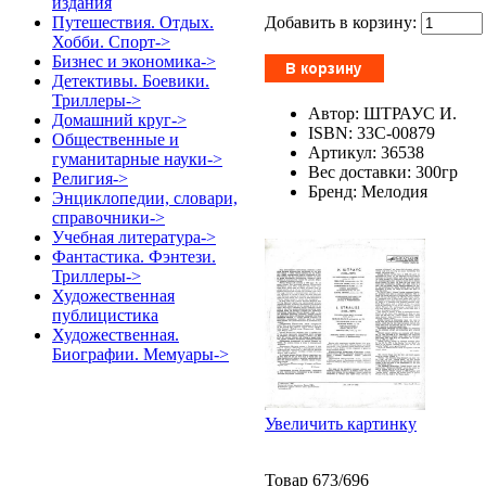
издания
Добавить в корзину:
Путешествия. Отдых.
Хобби. Спорт->
Бизнес и экономика->
Детективы. Боевики.
Триллеры->
Автор: ШТРАУС И.
Домашний круг->
ISBN: 33С-00879
Общественные и
Артикул: 36538
гуманитарные науки->
Вес доставки: 300гр
Религия->
Бренд: Мелодия
Энциклопедии, словари,
справочники->
Учебная литература->
Фантастика. Фэнтези.
Триллеры->
Художественная
публицистика
Художественная.
Биографии. Мемуары->
Увеличить картинку
Товар 673/696