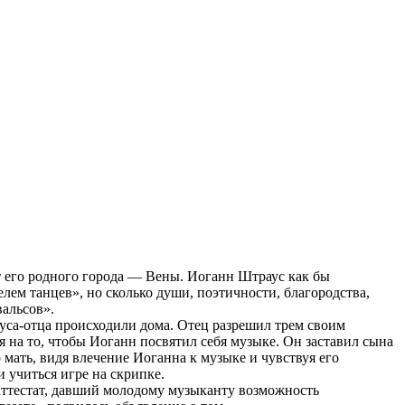
т его родного города — Вены. Иоганн Штраус как бы
лем танцев», но сколько души, поэтичности, благородства,
вальсов».
уса-отца происходили дома. Отец разрешил трем своим
я на то, чтобы Иоганн посвятил себя музыке. Он заставил сына
 мать, видя влечение Иоганна к музыке и чувствуя его
и учиться игре на скрипке.
аттестат, давший молодому музыканту возможность