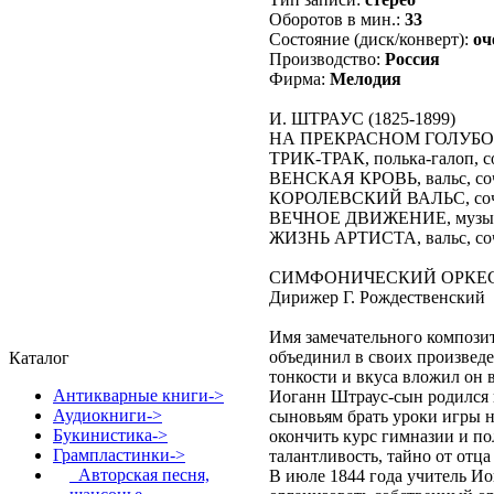
Оборотов в мин.:
33
Состояние (диск/конверт):
оч
Производство:
Россия
Фирма:
Мелодия
И. ШТРАУС (1825-1899)
НА ПРЕКРАСНОМ ГОЛУБОМ Д
ТРИК-ТРАК, полька-галоп, со
ВЕНСКАЯ КРОВЬ, вальс, соч
КОРОЛЕВСКИЙ ВАЛЬС, соч
ВЕЧНОЕ ДВИЖЕНИЕ, музыкал
ЖИЗНЬ АРТИСТА, вальс, соч
СИМФОНИЧЕСКИЙ ОРКЕС
Дирижер Г. Рождественский
Имя замечательного компози
объединил в своих произведе
Каталог
тонкости и вкуса вложил он 
Антикварные книги->
Иоганн Штраус-сын родился в
Аудиокниги->
сыновьям брать уроки игры н
Букинистика->
окончить курс гимназии и по
Грампластинки
->
талантливость, тайно от отца
Авторская песня,
В июле 1844 года учитель И