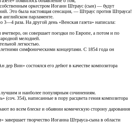
газете» появилось объявление о том,
т собственным оркестром Иоганн Штраус (сын) — будут
ний. Это была настоящая сенсация, — Штраус против Штрауса!
 в английском парламенте.
 3—4 раза. На другой день «Венская газета» написала:
вчетверо, он совершает поездки по Европе, а потом и по
народной мелодией.
тельной легкостью.
л летними симфоническими концертами. С 1854 года он
Ан дер Вин» состоялся его дебют в качестве композитора
о лучшим и наиболее популярным сочинениям.
ь» (соч. 354), написанные в пору расцвета гения композитора
ают во всем блеске и обаянии комическую сторону дарования
и» завершает творчество Иоганна Штрауса-сына в области