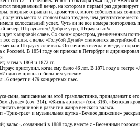
естр из 12—15 человек. И вот 15 октября 1844 года в «Венской 
оится танцевальный вечер, на котором в первый раз дирижируе
ры, оперные отрывки и, кроме того, много собственных сочине
 получить место за столом было труднее, чем депутатское место
мели колоссальный успех. Чуть ли не все номера повторялись по
й вечер, Штраус-отец! Доброе утро, Штраус-сын!».
идет к мировой славе. Со своим оркестром, увеличенным почти 
т все страны, а вальс «Голубой Дунай» становится австрийской 
мешали Штраусу сочинять. Он сочинял всегда и везде, с порази
а с Россией. В 1854 году он приехал в Петербург и дирижирова
ая
т; затем в 1869 и 1872 гг.
траус приступил, когда ему было 46 лет. В 1871 году в театре «
а «Индиго» прошла с большим успехом.
 16 оперетт и 479 концертных пьес.
са-сына, записанные на этой грампластинке, принадлежат к ег
м Дунае» (соч. 314), «Жизнь артиста» (соч. 316), «Венская кров
считать вершиной в развитии жанра венского вальса.
п «Трик-трак» и музыкальная шутка «Вечное движение» раскрыв
) вальс», созданный в 1888 году, вместе с «Весенними голосам