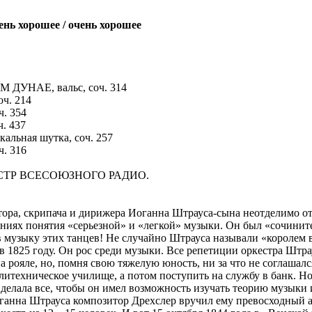
ень хорошее / очень хорошее
УНАЕ, вальс, соч. 314
ч. 214
. 354
. 437
ьная шутка, соч. 257
. 316
ТР ВСЕСОЮЗНОГО РАДИО.
тора, скрипача и дирижера Иоганна Штрауса-сына неотделимо о
ниях понятия «серьезной» и «легкой» музыки. Он был «сочините
в музыку этих танцев! Не случайно Штрауса называли «королем 
 1825 году. Он рос среди музыки. Все репетиции оркестра Штра
а рояле, но, помня свою тяжелую юность, ни за что не соглашалс
литехническое училище, а потом поступить на службу в банк. Но
 делала все, чтобы он имел возможность изучать теорию музыки 
оганна Штрауса композитор Дрехслер вручил ему превосходный 