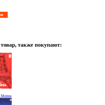
т товар, также покупают:
я Мориа