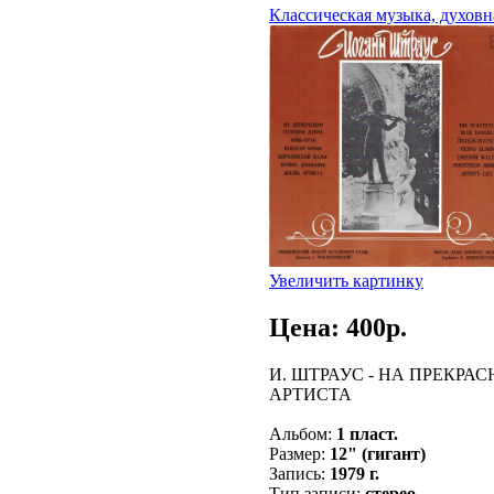
Классическая музыка, духовн
Увеличить картинку
Цена: 400p.
И. ШТРАУС - НА ПРЕКРА
АРТИСТА
Альбом:
1 пласт.
Размер:
12" (гигант)
Запись:
1979 г.
Тип записи:
стерео