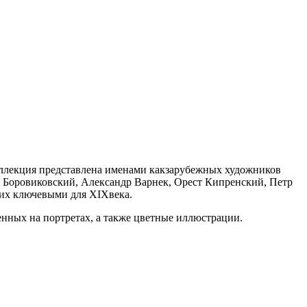
ллекция представлена именами какзарубежных художников
ир Боровиковский, Александр Варнек, Орест Кипренский, Петр
их ключевыми для XIXвека.
енных на портретах, а также цветные иллюстрации.