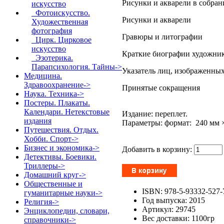
Рисунки и акварели в собран
искусство
Фотоискусство.
Рисунки и акварели
Художественная
фотография
Гравюры и литографии
Цирк. Цирковое
искусство
Краткие биографии художни
Эзотерика.
Парапсихология. Тайны->
Указатель лиц, изображенных
Медицина.
Здравоохранение->
Принятые сокращения
Наука. Техника->
Постеры. Плакаты.
Календари. Нетекстовые
Издание: переплет.
издания
Параметры: формат: 240 мм ×
Путешествия. Отдых.
Хобби. Спорт->
Бизнес и экономика->
Добавить в корзину:
Детективы. Боевики.
Триллеры->
Домашний круг->
Общественные и
ISBN: 978-5-93332-527-
гуманитарные науки->
Год выпуска: 2015
Религия->
Артикул: 29745
Энциклопедии, словари,
Вес доставки: 1100гр
справочники->