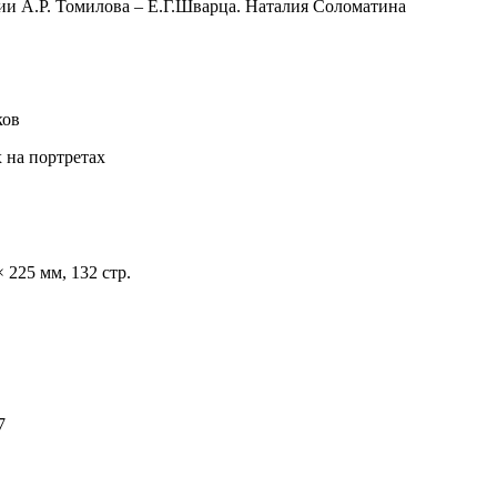
ии А.Р. Томилова – Е.Г.Шварца. Наталия Соломатина
ков
 на портретах
 225 мм, 132 стр.
7