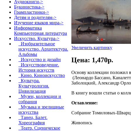
Аудиокниги->
Букинистика->
Грампластинки->
Детям и родителям->
Изучение языков мира->
Информатика
Компьютерная литература
Искусство. Культура
->
Изобразительное
Увеличить картинку
искусство. Архитектура.
Альбомы
Цена: 1,470p.
Искусство и дизайн
Искусствоведение.
История искусств
Основу коллекции положил в
Кино. Киноискусство
(Леонардо Бассано, Каналетт
Культура.
Заболоцкий, Александр Орло
Культурология.
Цивилизация
В книгу вошли статьи о колл
Музеи, коллекции и
собрания
Оглавление:
Музыка и зрелищные
искусства
Собрание Томиловых-Шварц.
Танец. Балет.
Живопись
Хореография
Театр. Сценическое