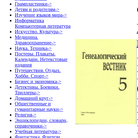
Грампластинки->
Детям и родителям->
Изучение языков мира->
Информатика
Компьютерная литература
Искусство. Культура->
Медицина.
Здравоохранение->
Наука. Техника->
Постеры. Плакаты.
Календари. Нетекстовые
издания
Путешествия. Отдых.
Хобби. Спорт->
Бизнес и экономика->
Детективы. Боевики.
Триллеры->
Домашний круг->
Общественные и
гуманитарные науки->
Религия->
Энциклопедии, словари,
справочники->
Учебная литература->
Фантастика. Фэнтези.