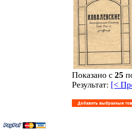
Показано с
25
п
Результат:
[< П