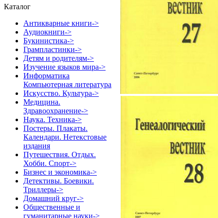
Каталог
Антикварные книги->
Аудиокниги->
Букинистика->
Грампластинки->
Детям и родителям->
Изучение языков мира->
Информатика
Компьютерная литература
Искусство. Культура->
Медицина.
Здравоохранение->
Наука. Техника->
Постеры. Плакаты.
Календари. Нетекстовые
издания
Путешествия. Отдых.
Хобби. Спорт->
Бизнес и экономика->
Детективы. Боевики.
Триллеры->
Домашний круг->
Общественные и
гуманитарные науки->