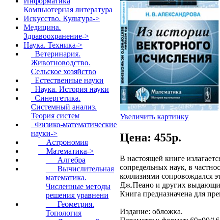
Информатика
Компьютерная литература
Искусство. Культура->
Медицина.
Здравоохранение->
Наука. Техника
->
Ветеринария.
Животноводство.
Сельское хозяйство
Естественные науки
Наука. История науки
Синергетика.
Системный анализ.
Теория систем
Увеличить картинку
Физико-математические
науки
->
Цена: 455p.
Астрономия
Математика
->
В настоящей книге излагаетс
Алгебра
сопредельных наук, в частно
Вычислительная
коллизиями сопровождался эт
математика.
Дж.Пеано и других выдающих
Численные методы
Книга предназначена для пре
решения уравнени
Геометрия.
Издание: обложка.
Топология