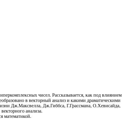
гиперкомплексных чисел. Рассказывается, как под влиянием
реобразовано в векторный анализ и какими драматическими
изни Дж.Максвелла, Дж.Гиббса, Г.Грассмана, О.Хевисайда,
векторного анализа.
ся математикой.