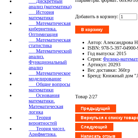
Параметры: формат: 60x90/16,
Дискретный
анализ (математика)
История
Добавить в корзину:
математики
Математическая
кибернетика.
Оптимизация
Математическая
Автор: Александрова Н
статистика
ISBN: 978-5-397-04900-
Математический
Год выпуска: 2015
анализ.
Серия:
Физико-математи
Функциональный
Артикул: 20293
анализ
Вес доставки: 360гр
Математическое
Бренд: Книжный дом
моделирование
Общие вопросы
математики
Основания
Товар 2/27
математики.
Математическая
логика
Теория
вероятностей
Теория чисел.
Арифметика.