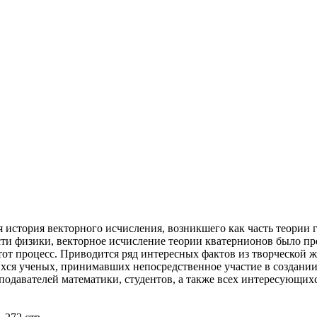
я история векторного исчисления, возникшего как часть теории 
сти физики, векторное исчисление теории кватернионов было п
от процесс. Приводится ряд интересных фактов из творческой ж
ся ученых, принимавших непосредственное участие в создании 
подавателей математики, студентов, а также всех интересующих