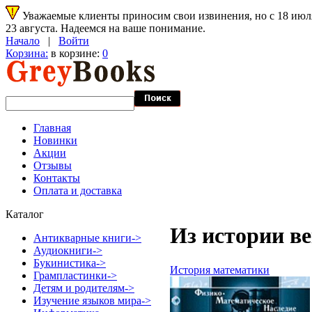
Уважаемые клиенты приносим свои извинения, но с 18 июля 
23 августа. Надеемся на ваше понимание.
Начало
|
Войти
Корзина:
в корзине:
0
Главная
Новинки
Акции
Отзывы
Контакты
Оплата и доставка
Каталог
Из истории в
Антикварные книги->
Аудиокниги->
Букинистика->
История математики
Грампластинки->
Детям и родителям->
Изучение языков мира->