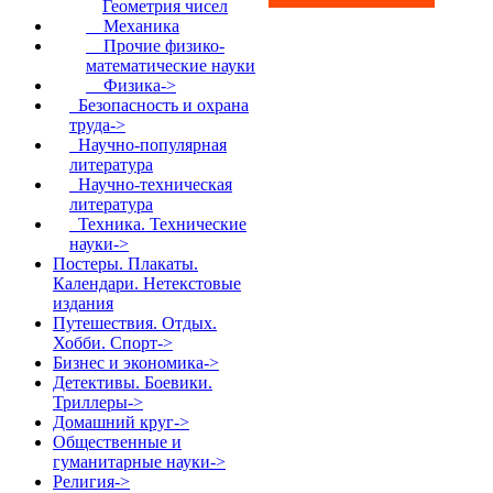
Геометрия чисел
Механика
Прочие физико-
математические науки
Физика->
Безопасность и охрана
труда->
Научно-популярная
литература
Научно-техническая
литература
Техника. Технические
науки->
Постеры. Плакаты.
Календари. Нетекстовые
издания
Путешествия. Отдых.
Хобби. Спорт->
Бизнес и экономика->
Детективы. Боевики.
Триллеры->
Домашний круг->
Общественные и
гуманитарные науки->
Религия->