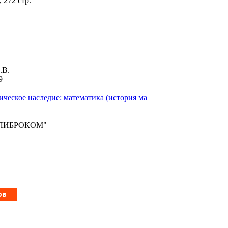
 272 стр.
.В.
9
ческое наследие: математика (история ма
 "ЛИБРОКОМ"