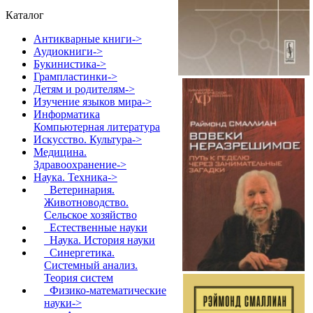
Каталог
Антикварные книги->
Аудиокниги->
Букинистика->
Грампластинки->
Детям и родителям->
Изучение языков мира->
Информатика
Компьютерная литература
Искусство. Культура->
Медицина.
Здравоохранение->
Наука. Техника
->
Ветеринария.
Животноводство.
Сельское хозяйство
Естественные науки
Наука. История науки
Синергетика.
Системный анализ.
Теория систем
Физико-математические
науки
->