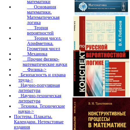
математики
Основания
математики.
Математическая
логика
Теория
вероятностей
Теория чисел.
Арифметика.
Геометрия чисел
Механика
Прочие физико-
математические науки
Физика->
Безопасность и охрана
труда->
Научно-популярная
литература
Научно-техническая
литература
Техника. Технические
науки->
Постеры. Плакаты.
Календари. Нетекстовые
издания