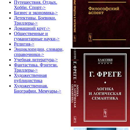
Путешествия. Отдых.
Хобби. Спорт->
Бизнес и экономика->
Детективы. Боевики.
Триллеры->
Домашний круг->
Общественные и
гуманитарные науки->
Религия->
Энциклопедии, словари,
справочники->
Учебная литература->
Фантастика. Фэнтези.
Триллеры->
Художественная
публицистика
Художественная.
Биографии. Мемуары->