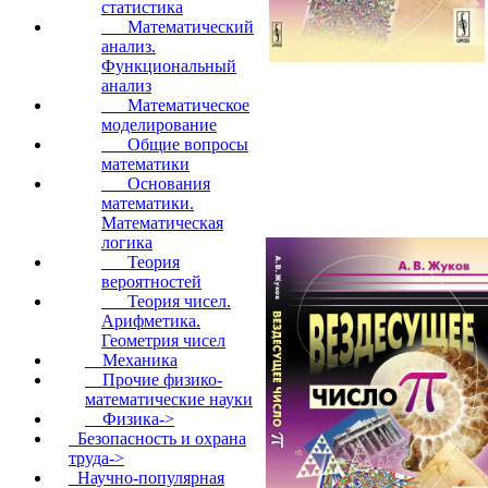
статистика
Математический
анализ.
Функциональный
анализ
Математическое
моделирование
Общие вопросы
математики
Основания
математики.
Математическая
логика
Теория
вероятностей
Теория чисел.
Арифметика.
Геометрия чисел
Механика
Прочие физико-
математические науки
Физика->
Безопасность и охрана
труда->
Научно-популярная