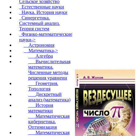
Сельское хозяйство
Естественные науки
Наука. История науки
Синергетика.
Системный анализ.
Теория систем
Физико-математические
науки
->
Астрономия
Математика
->
Алгебра
Вычислительная
математика.
Численные методы
решения уравнени
Геометрия.
Топология
Дискретный
анализ (математика)
История
математики
Математическая
кибернетика.
Оптимизация
Математическая