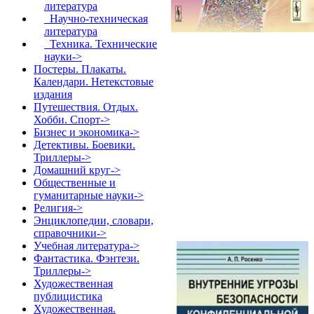
литература
Научно-техническая
литература
Техника. Технические
науки->
Постеры. Плакаты.
Календари. Нетекстовые
издания
Путешествия. Отдых.
Хобби. Спорт->
Бизнес и экономика->
Детективы. Боевики.
Триллеры->
Домашний круг->
Общественные и
гуманитарные науки->
Религия->
Энциклопедии, словари,
справочники->
Учебная литература->
Фантастика. Фэнтези.
Триллеры->
Художественная
публицистика
Художественная.