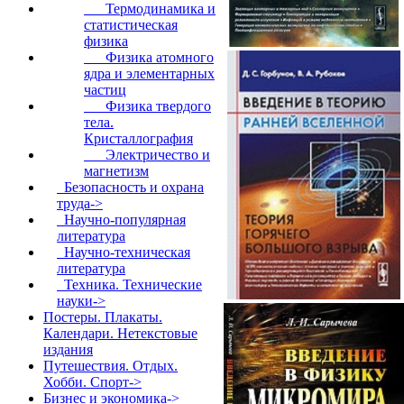
Термодинамика и
статистическая
физика
Физика атомного
ядра и элементарных
частиц
Физика твердого
тела.
Кристаллография
Электричество и
магнетизм
Безопасность и охрана
труда->
Научно-популярная
литература
Научно-техническая
литература
Техника. Технические
науки->
Постеры. Плакаты.
Календари. Нетекстовые
издания
Путешествия. Отдых.
Хобби. Спорт->
Бизнес и экономика->