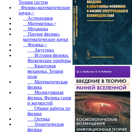
Теория систем
Физико-математические
науки
->
Астрономия
Математика->
Механика
Прочие физико-
математические науки
Физика
->
Акустика
История физики.
Физические приборы
Квантовая
механика. Теория
поля
Математическая
физика
Молекулярная
физика. Физика газов
и жидкостей
Общие работы по
физике
Оптика
Теоретическая
физика