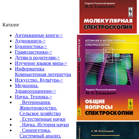
Каталог
Антикварные книги->
Аудиокниги->
Букинистика->
Грампластинки->
Детям и родителям->
Изучение языков мира->
Информатика
Компьютерная литература
Искусство. Культура->
Медицина.
Здравоохранение->
Наука. Техника
->
Ветеринария.
Животноводство.
Сельское хозяйство
Естественные науки
Наука. История науки
Синергетика.
Системный анализ.