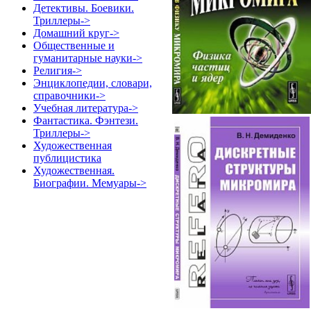
Детективы. Боевики.
Триллеры->
Домашний круг->
Общественные и
гуманитарные науки->
Религия->
Энциклопедии, словари,
справочники->
Учебная литература->
Фантастика. Фэнтези.
Триллеры->
Художественная
публицистика
Художественная.
Биографии. Мемуары->